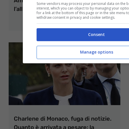
Amici, arriva la notizia più bella per
Some vendors may process your personal data on the bas
l’allievo, fiocco azzurro: “É nato”
interest, which you can object to by managing your opti
for a link at the bottom of this page or in the site menu
withdraw consent in privacy and cookie settings.
26 Gennaio 2022
Consent
Manage options
Charlene di Monaco, fuga di notizie.
Quanto è arrivata a pesare: la