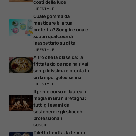
costi della luce
LIFESTYLE
Quale gomma da
masticare è la tua
preferita? Scegline una e
scopri qualcosa di
inaspettato su di te
LIFESTYLE
Altro che la classica: la
frittata dolce non ha rivali,
semplicissima e pronta in
un lampo, golosissima
LIFESTYLE
Il primo corso di laurea in
magia in Gran Bretagna:
tutti gli esami da
sostenere e gli sbocchi
professionali
GOSSIP
Diletta Leotta, la tenera