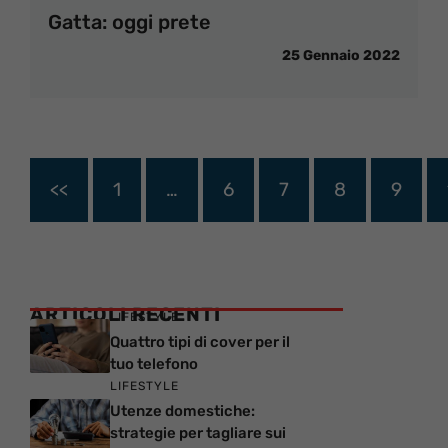
Gatta: oggi prete
25 Gennaio 2022
<<
1
…
6
7
8
9
ARTICOLI RECENTI
LIFESTYLE
Quattro tipi di cover per il
tuo telefono
LIFESTYLE
Utenze domestiche:
strategie per tagliare sui