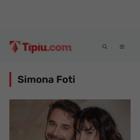
Vai
al
Menu
contenuto
Simona Foti