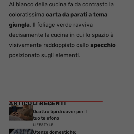
Al bianco della cucina fa da contrasto la
coloratissima
carta da parati a tema
giungla
. Il foliage verde ravviva
decisamente la cucina in cui lo spazio è
visivamente raddoppiato dallo
specchio
posizionato sugli elementi.
ARTICOLI RECENTI
LIFESTYLE
Quattro tipi di cover per il
tuo telefono
LIFESTYLE
Utenze domestiche: