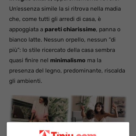
Un’essenza simile la si ritrova nella madia
che, come tutti gli arredi di casa, è
appoggiata a
pareti chiarissime
, panna o
bianco latte. Nessun orpello, nessun “di
più”: lo stile ricercato della casa sembra
quasi finire nel
minimalismo
ma la
presenza del legno, predominante, riscalda
gli ambienti.