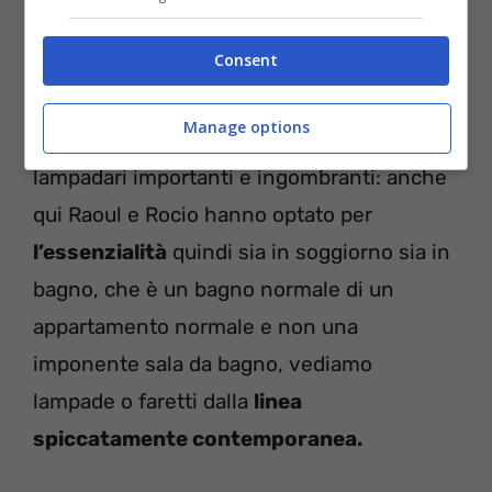
Consent
Grande attenzione in tutta la casa è data
Manage options
all’illuminazione
. Niente chandelier o
lampadari importanti e ingombranti: anche
qui Raoul e Rocio hanno optato per
l’essenzialità
quindi sia in soggiorno sia in
bagno, che è un bagno normale di un
appartamento normale e non una
imponente sala da bagno, vediamo
lampade o faretti dalla
linea
spiccatamente contemporanea.