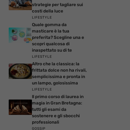
strategie per tagliare sui
costi della luce
LIFESTYLE
Quale gomma da
masticare è la tua
preferita? Scegline una e
scopri qualcosa di
inaspettato su di te
LIFESTYLE
Altro che la classica: la
frittata dolce non ha rivali,
semplicissima e pronta in
un lampo, golosissima
LIFESTYLE
Il primo corso di laurea in
magia in Gran Bretagna:
tutti gli esami da
sostenere e gli sbocchi
professionali
GOSSIP