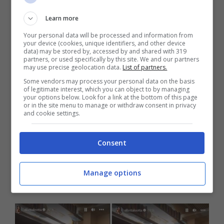
Learn more
Le foto sono tenerissime e riprendono
Your personal data will be processed and information from
your device (cookies, unique identifiers, and other device
mamma e figlia in un dolce momento di
data) may be stored by, accessed by and shared with 319
partners, or used specifically by this site. We and our partners
gioco insieme. Con indosso un coordinato
may use precise geolocation data.
List of partners.
sportivo di colore arancione, la Leotta tiene
Some vendors may process your personal data on the basis
of legitimate interest, which you can object to by managing
in braccio la piccola Aria, sollevandola poi
your options below. Look for a link at the bottom of this page
or in the site menu to manage or withdraw consent in privacy
fin sopra la testa.
Le foto sono state
and cookie settings.
scattate nel salotto milanese della bella
Consent
Diletta
, ed è proprio la casa della
conduttrice ad aver attirato maggiormente
Manage options
l’attenzione.