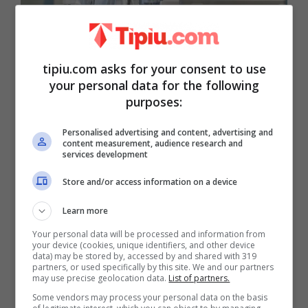
tipiu.com asks for your consent to use
your personal data for the following
purposes:
Scandalo Covid, una mossa
Personalised advertising and content, advertising and
content measurement, audience research and
disonesta e pericolosa
services development
12 Dicembre 2022
Store and/or access information on a device
Learn more
Your personal data will be processed and information from
your device (cookies, unique identifiers, and other device
data) may be stored by, accessed by and shared with 319
partners, or used specifically by this site. We and our partners
may use precise geolocation data.
List of partners.
Some vendors may process your personal data on the basis