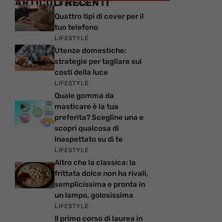
ARTICOLI RECENTI
LIFESTYLE
Quattro tipi di cover per il
tuo telefono
LIFESTYLE
Utenze domestiche:
strategie per tagliare sui
costi della luce
LIFESTYLE
Quale gomma da
masticare è la tua
preferita? Scegline una e
scopri qualcosa di
inaspettato su di te
LIFESTYLE
Altro che la classica: la
frittata dolce non ha rivali,
semplicissima e pronta in
un lampo, golosissima
LIFESTYLE
Il primo corso di laurea in