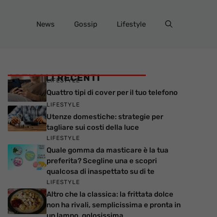
News
Gossip
Lifestyle
ARTICOLI RECENTI
LIFESTYLE
Quattro tipi di cover per il tuo telefono
LIFESTYLE
Utenze domestiche: strategie per
tagliare sui costi della luce
LIFESTYLE
Quale gomma da masticare è la tua
preferita? Scegline una e scopri
qualcosa di inaspettato su di te
LIFESTYLE
Altro che la classica: la frittata dolce
non ha rivali, semplicissima e pronta in
un lampo, golosissima