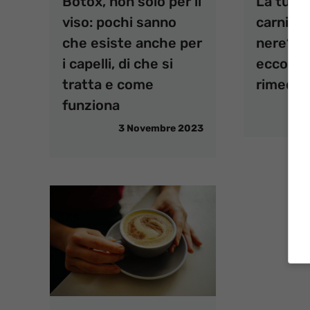
Botox, non solo per il
La tua p
viso: pochi sanno
carnivor
che esiste anche per
nere? No
i capelli, di che si
ecco co
tratta e come
rimedia
funziona
3 Novembre 2023