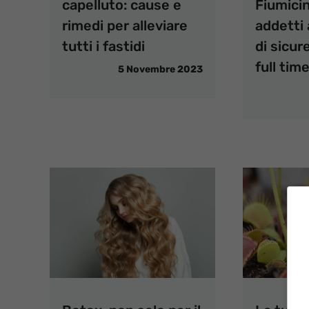
capelluto: cause e
Fiumici
rimedi per alleviare
addetti 
tutti i fastidi
di sicur
full tim
5 Novembre 2023