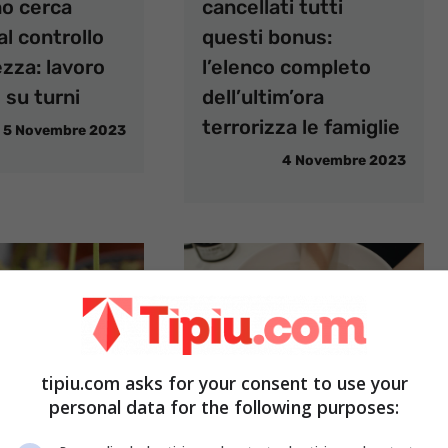
no cerca
cancellati tutti
al controllo
questi bonus:
ezza: lavoro
l’elenco completo
e su turni
dell’ultim’ora
terrorizza le famiglie
5 Novembre 2023
4 Novembre 2023
tipiu.com asks for your consent to use your
personal data for the following purposes: