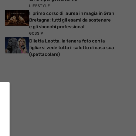
LIFESTYLE
Il primo corso di laurea in magia in Gran
Bretagna: tutti gli esami da sostenere
e gli sbocchi professionali
GOSSIP
Diletta Leotta, la tenera foto con la
figlia: si vede tutto il salotto di casa sua
(spettacolare)