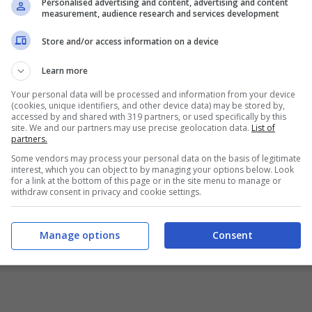
ianta
Unghie fragili e che
Personalised advertising and content, advertising and content
measurement, audience research and services development
a ha le foglie
si spezzano in
n buttarla:
fretta? Con i rimedi
Store and/or access information on a device
sa fare per
della nonna
Learn more
re
torneranno sane e
Your personal data will be processed and information from your device
forti
(cookies, unique identifiers, and other device data) may be stored by,
2 Novembre 2023
accessed by and shared with 319 partners, or used specifically by this
site. We and our partners may use precise geolocation data.
List of
31 Ottobre 2023
partners.
Some vendors may process your personal data on the basis of legitimate
interest, which you can object to by managing your options below. Look
for a link at the bottom of this page or in the site menu to manage or
withdraw consent in privacy and cookie settings.
Manage options
Consent