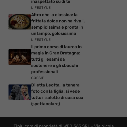
inaspettato su di te
LIFESTYLE
Altro che la classica: la
frittata dolce non ha rivali,
semplicissima e pronta in
un lampo, golosissima
LIFESTYLE
Il primo corso di laurea in
magia in Gran Bretagna:
tutti gli esami da
sostenere e gli sbocchi
professionali
GOSSIP
Diletta Leotta, la tenera
foto con la figlia: si vede
tutto il salotto di casa sua
(spettacolare)
Tipiu.com di proprietà di WEB 365 SRL - Via Nicola