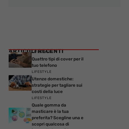
ARTICOLI RECENTI
LIFESTYLE
Quattro tipi di cover per il
tuo telefono
LIFESTYLE
Utenze domestiche:
strategie per tagliare sui
costi della luce
LIFESTYLE
Quale gomma da
masticare è la tua
preferita? Scegline una e
scopri qualcosa di