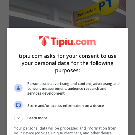
tipiu.com asks for your consent to use
your personal data for the following
purposes:
Poste, nuovi servizi dai prossimi
Personalised advertising and content, advertising and
content measurement, audience research and
mesi: dal passaporto ai servizi
services development
dell’Agenzia delle Entrate | Cosa
Store and/or access information on a device
cambia
Learn more
29 Ottobre 2023
Your personal data will be processed and information from
your device (cookies, unique identifiers, and other device