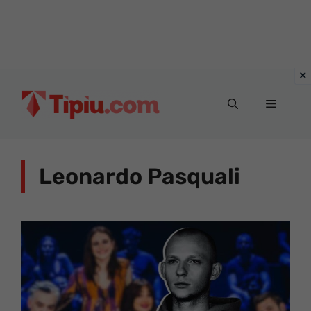
Vai
al
Menu
contenuto
Leonardo Pasquali