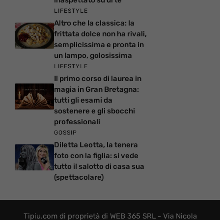
inaspettato su di te
LIFESTYLE
Altro che la classica: la
frittata dolce non ha rivali,
semplicissima e pronta in
un lampo, golosissima
LIFESTYLE
Il primo corso di laurea in
magia in Gran Bretagna:
tutti gli esami da
sostenere e gli sbocchi
professionali
GOSSIP
Diletta Leotta, la tenera
foto con la figlia: si vede
tutto il salotto di casa sua
(spettacolare)
Tipiu.com di proprietà di WEB 365 SRL - Via Nicola