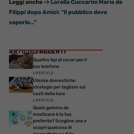
Leggi anche ->
Lorella Cuccarini Maria de
Filippi dopo Amici: “Il pubblico deve
saperlo…”
ARTICOLI RECENTI
LIFESTYLE
Quattro tipi di cover per il
tuo telefono
LIFESTYLE
Utenze domestiche:
strategie per tagliare sui
costi della luce
LIFESTYLE
Quale gomma da
masticare è la tua
preferita? Scegline una e
scopri qualcosa di