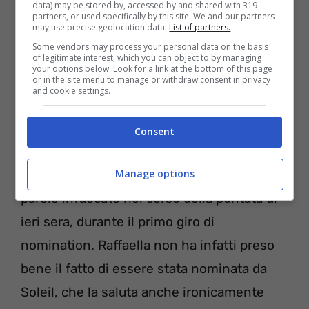
data) may be stored by, accessed by and shared with 319
partners, or used specifically by this site. We and our partners
may use precise geolocation data.
List of partners.
Some vendors may process your personal data on the basis
of legitimate interest, which you can object to by managing
your options below. Look for a link at the bottom of this page
or in the site menu to manage or withdraw consent in privacy
and cookie settings.
La prima puntata del GF Vip è partita già
tra
Consent
scintille e frecciatine
. Soleil Sorge e
Raffaella Fico si sono infatti scambiate
Manage options
parole infuocate nel corso della puntata di
ieri sera, durante il primo giro di
nomination. Raffaella non ha infatti preso
bene il fatto di essere stata nominata da
Soleil, che la saluta anche ironicamente