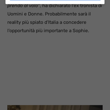
prendo al volo”
, ha dichiarato l’ex tronista di
Uomini e Donne. Probabilmente sarà il
reality più spiato d’Italia a concedere
l’opportunità più importante a Sophie.