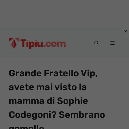
Vai
al
Menu
contenuto
Grande Fratello Vip,
avete mai visto la
mamma di Sophie
Codegoni? Sembrano
gemelle