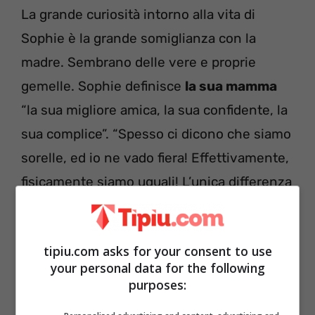
La grande curiosità intorno alla vita di
Sophie è la grande somiglianza con la
madre. Sembrano delle vere e proprie
gemelle. Sophie definisce
la sua mamma
“la sua migliore amica, la sua confidente, la
sua complice”. “Spesso ci dicono che siamo
sorelle, ed io ne vado fiera! Effettivamente,
fisicamente siamo uguali! L’unica differenza
è che lei ha gli occhi azzurri ed io verdi”,
aveva dichiarato su una clip a Uomini e
tipiu.com asks for your consent to use
Donne la bella Sophie.
your personal data for the following
purposes:
Sophie e la somiglianza con la madre