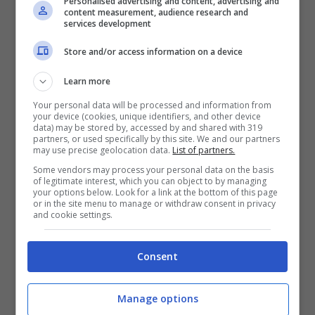
Personalised advertising and content, advertising and
content measurement, audience research and
In affetti basta guardare le foto per capire
services development
che davvero la somiglianza è notevole.
Store and/or access information on a device
Saranno gli occhi verdi ma non solo.
Learn more
Intanto Sophie sulle pagine di
Chi
ha
Your personal data will be processed and information from
svelato com’è andata con Matteo Ranieri:
your device (cookies, unique identifiers, and other device
data) may be stored by, accessed by and shared with 319
“
Mi ha lasciato lui.
Diceva che non gli
partners, or used specifically by this site. We and our partners
may use precise geolocation data.
List of partners.
piacevo né esteticamente né
Some vendors may process your personal data on the basis
of legitimate interest, which you can object to by managing
caratterialmente… Insomma una brutta
your options below. Look for a link at the bottom of this page
or in the site menu to manage or withdraw consent in privacy
persona, tutt’altro rispetto a come si era
and cookie settings.
mostrato. Non ero ancora innamorata, ma
Consent
ero molto presa ed
è stata una delusione.
Una delle tante: sono piuttosto sfigata con
Manage options
gli uomini, ma se al GF trovo l’amore lo