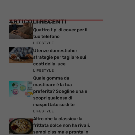
ARTICOLI RECENTI
LIFESTYLE
Quattro tipi di cover per il
tuo telefono
LIFESTYLE
Utenze domestiche:
strategie per tagliare sui
costi della luce
LIFESTYLE
Quale gomma da
masticare è la tua
preferita? Scegline una e
scopri qualcosa di
inaspettato su di te
LIFESTYLE
Altro che la classica: la
frittata dolce non ha rivali,
semplicissima e pronta in