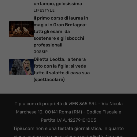
un lampo, golosissima
LIFESTYLE
Il primo corso di laurea in
magia in Gran Bretagna:
tutti gli esami da
sostenere e gli sbocchi
professionali
GOSSIP
Diletta Leotta, la tenera
foto con la figlia: si vede
tutto il salotto di casa sua
(spettacolare)
Tipiu.com di proprietà di WEB 365 SRL - Via Nicola
Marchese 10, 00141 Roma (RM) - Codice Fiscale e
Partita I.V.A. 12279101005
Tipiu.com non è una testata giornalistica, in quanto
viene aggiornato senza alcuna periodicità. Non può