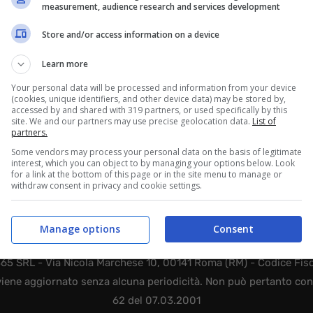
measurement, audience research and services development
Store and/or access information on a device
Learn more
Your personal data will be processed and information from your device
(cookies, unique identifiers, and other device data) may be stored by,
accessed by and shared with 319 partners, or used specifically by this
site. We and our partners may use precise geolocation data.
List of
partners.
Some vendors may process your personal data on the basis of legitimate
interest, which you can object to by managing your options below. Look
for a link at the bottom of this page or in the site menu to manage or
withdraw consent in privacy and cookie settings.
Manage options
Consent
365 SRL - Via Nicola Marchese 10, 00141 Roma (RM) - Codice Fisca
viene aggiornato senza alcuna periodicità. Non può pertanto consi
62 del 07.03.2001