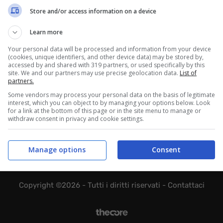
Store and/or access information on a device
Learn more
Your personal data will be processed and information from your device
(cookies, unique identifiers, and other device data) may be stored by,
accessed by and shared with 319 partners, or used specifically by this
site. We and our partners may use precise geolocation data.
List of
partners.
Some vendors may process your personal data on the basis of legitimate
interest, which you can object to by managing your options below. Look
for a link at the bottom of this page or in the site menu to manage or
withdraw consent in privacy and cookie settings.
365 SRL - Via Nicola Marchese 10, 00141 Roma (RM) - Codice Fisca
viene aggiornato senza alcuna periodicità. Non può pertanto consi
Manage options
Consent
62 del 07.03.2001
Copyright ©2026 - Tutti i diritti riservati -
Contattaci