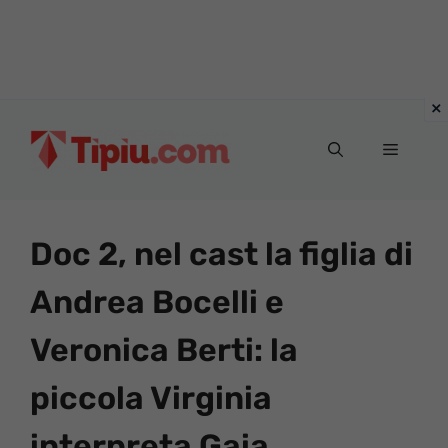
Vai
al
Menu
contenuto
Doc 2, nel cast la figlia di
Andrea Bocelli e
Veronica Berti: la
piccola Virginia
interpreta Gaia