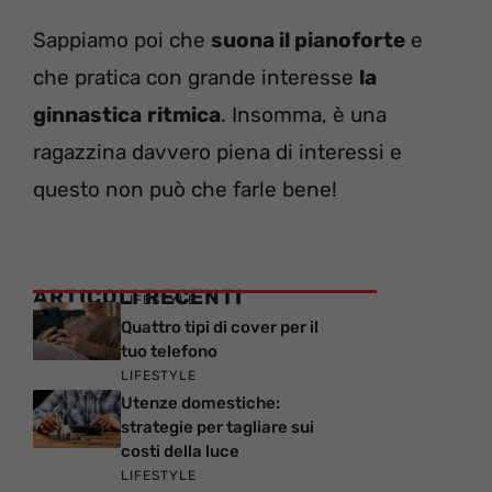
Sappiamo poi che
suona il pianoforte
e
che pratica con grande interesse
la
ginnastica
ritmica
. Insomma, è una
ragazzina davvero piena di interessi e
questo non può che farle bene!
ARTICOLI RECENTI
LIFESTYLE
Quattro tipi di cover per il
tuo telefono
LIFESTYLE
Utenze domestiche:
strategie per tagliare sui
costi della luce
LIFESTYLE