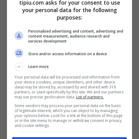
tipiu.com asks for your consent to use
Schermo: è – infatti-
già comparsa nel
your personal data for the following
purposes:
videoclip
in cui il tenore canta l’
Ave Maria
nel Santuario di Loreto.
Personalised advertising and content, advertising and
content measurement, audience research and
services development
Store and/or access information on a device
Learn more
Your personal data will be processed and information from
your device (cookies, unique identifiers, and other device
data) may be stored by, accessed by and shared with 319
partners, or used specifically by this site. We and our partners
may use precise geolocation data.
List of partners.
Some vendors may process your personal data on the basis
of legitimate interest, which you can object to by managing
your options below. Look for a link at the bottom of this page
or in the site menu to manage or withdraw consent in privacy
and cookie settings.
Inoltre,
ha duettato col padre
nel brano