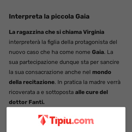
Interpreta la piccola Gaia
La ragazzina che si chiama Virginia
interpreterà la figlia della protagonista del
nuovo caso che ha come nome
Gaia
. La
sua partecipazione dunque sta per sancire
la sua consacrazione anche nel
mondo
della recitazione
. In pratica la madre verrà
ricoverata a e sottoposta
alle cure del
dottor Fanti.
Tuttavia la piccola- a essere sinceri- non è
del tutto nuova ad apparizioni Sul piccolo