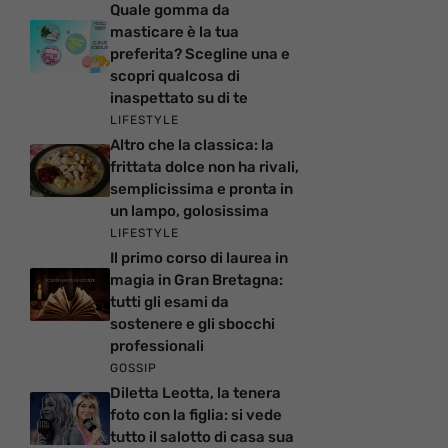
Quale gomma da
masticare è la tua
preferita? Scegline una e
scopri qualcosa di
inaspettato su di te
LIFESTYLE
Altro che la classica: la
frittata dolce non ha rivali,
semplicissima e pronta in
un lampo, golosissima
LIFESTYLE
Il primo corso di laurea in
magia in Gran Bretagna:
tutti gli esami da
sostenere e gli sbocchi
professionali
GOSSIP
Diletta Leotta, la tenera
foto con la figlia: si vede
tutto il salotto di casa sua