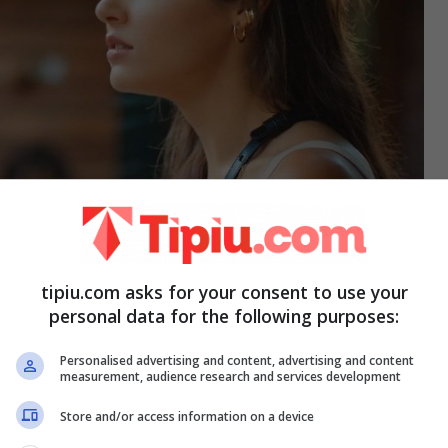
Hande Ercel: questa volta si
tipiu.com asks for your consent to use your
personal data for the following purposes:
Personalised advertising and content, advertising and content
measurement, audience research and services development
Store and/or access information on a device