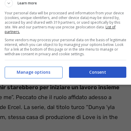
Learn more
Your personal data will be processed and information from your device
(cookies, unique identifiers, and other device data) may be stored by,
accessed by and shared with 319 partners, or used specifically by this
site. We and our partners may use precise geolocation data.
List of
partners.
Some vendors may process your personal data on the basis of legitimate
interest, which you can object to by managing your options below. Look
for a link at the bottom of this page or in the site menu to manage or
withdraw consent in privacy and cookie settings.
 professionali
sarebbero al centro della rottura
 certo punto avrebbero sconfinato nella sfera
Manage options
Consent
arrivo della
Disney Plus in Turchia
. Sembra
r starebbero per iniziare un lavoro insieme
e me”. Peccato che il ruolo affidato adesso a
rcel. La serie, dal titolo turco “Dunya ‘yla
m, stessa casa di produzione di Love is in the