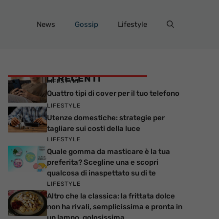
News
Gossip
Lifestyle
ARTICOLI RECENTI
LIFESTYLE
Quattro tipi di cover per il tuo telefono
LIFESTYLE
Utenze domestiche: strategie per
tagliare sui costi della luce
LIFESTYLE
Quale gomma da masticare è la tua
preferita? Scegline una e scopri
qualcosa di inaspettato su di te
LIFESTYLE
Altro che la classica: la frittata dolce
non ha rivali, semplicissima e pronta in
un lampo, golosissima