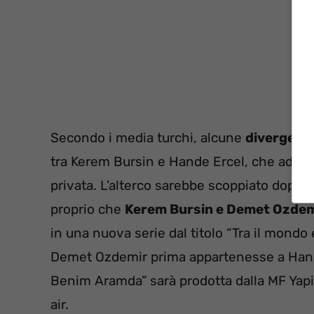
Secondo i media turchi, alcune
divergenze
tra Kerem Bursin e Hande Ercel, che ad un
privata. L’alterco sarebbe scoppiato dopo l’
proprio che
Kerem Bursin e Demet Ozdemi
in una nuova serie dal titolo “Tra il mondo 
Demet Ozdemir prima appartenesse a Hande E
Benim Aramda” sarà prodotta dalla MF Yapi
air.