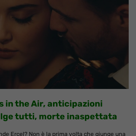
s in the Air, anticipazioni
lge tutti, morte inaspettata
ande Ercel? Non è la prima volta che giunge una