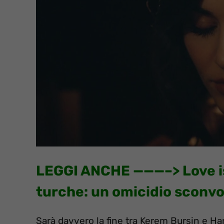
LEGGI ANCHE ———–>
Love i
turche: un omicidio sconvo
Sarà davvero la fine tra Kerem Bursin e H