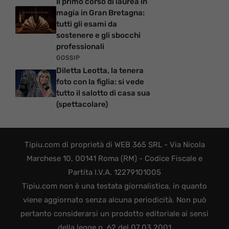
Il primo corso di laurea in
magia in Gran Bretagna:
tutti gli esami da
sostenere e gli sbocchi
professionali
GOSSIP
Diletta Leotta, la tenera
foto con la figlia: si vede
tutto il salotto di casa sua
(spettacolare)
Tipiu.com di proprietà di WEB 365 SRL - Via Nicola
Marchese 10, 00141 Roma (RM) - Codice Fiscale e
Partita I.V.A. 12279101005
Tipiu.com non è una testata giornalistica, in quanto
viene aggiornato senza alcuna periodicità. Non può
pertanto considerarsi un prodotto editoriale ai sensi
della legge n. 62 del 07.03.2001