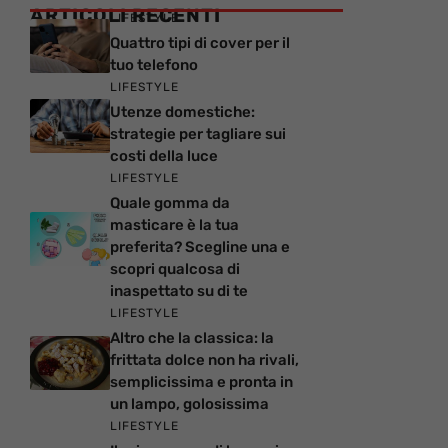
ARTICOLI RECENTI
LIFESTYLE
Quattro tipi di cover per il
tuo telefono
LIFESTYLE
Utenze domestiche:
strategie per tagliare sui
costi della luce
LIFESTYLE
Quale gomma da
masticare è la tua
preferita? Scegline una e
scopri qualcosa di
inaspettato su di te
LIFESTYLE
Altro che la classica: la
frittata dolce non ha rivali,
semplicissima e pronta in
un lampo, golosissima
LIFESTYLE