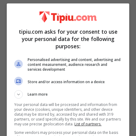
Dopo la batosta presa a
Mediaset
, Eugenia
si è allontanata dal mondo della
tipiu.com asks for your consent to use
your personal data for the following
televisione, ma continua a mantenere un
purposes:
filo diretto con i suoi followers. Da qualche
Personalised advertising and content, advertising and
settimana si fa sempre più insistente
content measurement, audience research and
services development
anche la voce di una sua possibile
Store and/or access information on a device
(ri)partecipazione a Uomini e Donne, questa
volta in veste di tronista.
Learn more
Your personal data will be processed and information from
your device (cookies, unique identifiers, and other device
data) may be stored by, accessed by and shared with 319
partners, or used specifically by this site. We and our partners
may use precise geolocation data.
List of partners.
Some vendors may process your personal data on the basis