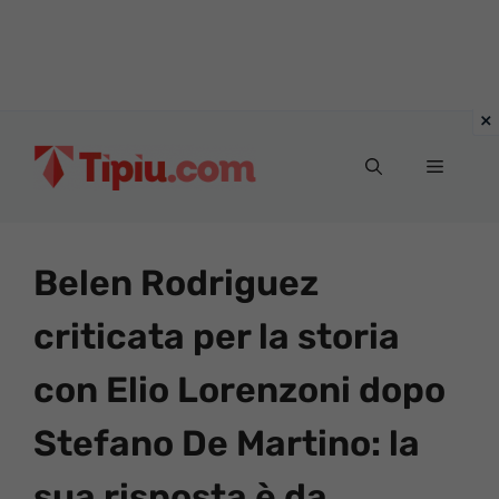
Vai
al
Menu
contenuto
Belen Rodriguez
criticata per la storia
con Elio Lorenzoni dopo
Stefano De Martino: la
sua risposta è da