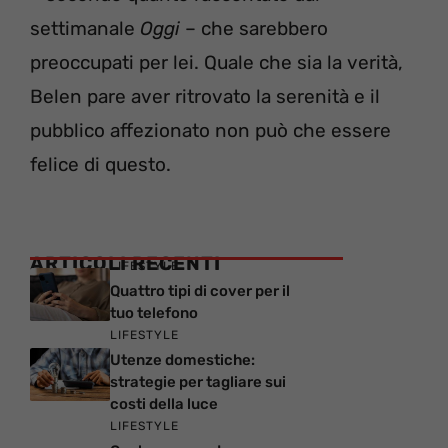
settimanale
Oggi
– che sarebbero
preoccupati per lei. Quale che sia la verità,
Belen pare aver ritrovato la serenità e il
pubblico affezionato non può che essere
felice di questo.
ARTICOLI RECENTI
LIFESTYLE
Quattro tipi di cover per il
tuo telefono
LIFESTYLE
Utenze domestiche:
strategie per tagliare sui
costi della luce
LIFESTYLE