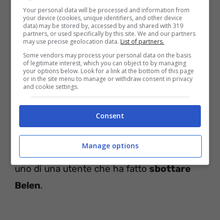
Your personal data will be processed and information from
your device (cookies, unique identifiers, and other device
data) may be stored by, accessed by and shared with 319
partners, or used specifically by this site. We and our partners
may use precise geolocation data.
List of partners.
Nel post ha scritto che si sente finalmente
Some vendors may process your personal data on the basis
of legitimate interest, which you can object to by managing
felice, che dopo un momento di letargo
ha
your options below. Look for a link at the bottom of this page
or in the site menu to manage or withdraw consent in privacy
finalmente ritrovato la serenità.
Ha poi
and cookie settings.
spiegato che non vuole più far finta di non
Consent
vedere le cose, lasciando intendere che
adesso sta finalmente bene. Tanti i
Manage options
commenti alla foto, tra questi ce n’è stato
uno di una utente che ha fatto
sbottare
Belen
.