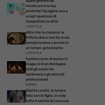
Quale gomma da
masticare è la tua
preferita? Scegline una e
scopri qualcosa di
inaspettato su di te
LIFESTYLE
Altro che la classica: la
frittata dolce non ha rivali,
semplicissima e pronta in
un lampo, golosissima
LIFESTYLE
Il primo corso di laurea in
magia in Gran Bretagna:
tutti gli esami da
sostenere e gli sbocchi
professionali
GOSSIP
Diletta Leotta, la tenera
foto con la figlia: si vede
tutto il salotto di casa sua