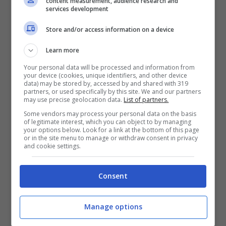
content measurement, audience research and
services development
Store and/or access information on a device
Learn more
Your personal data will be processed and information from
Come riporta la nota rivista, Mara Venier ha
your device (cookies, unique identifiers, and other device
data) may be stored by, accessed by and shared with 319
rilasciato un’intervista a
Gente
. Qui la
partners, or used specifically by this site. We and our partners
may use precise geolocation data.
List of partners.
conduttrice veneta ha parlato non solo
Some vendors may process your personal data on the basis
of legitimate interest, which you can object to by managing
della sua carriera ma anche delle sue
your options below. Look for a link at the bottom of this page
or in the site menu to manage or withdraw consent in privacy
condizioni di salute, dopo lo sfortunato
and cookie settings.
evento che l’ha colpita.
Le parole della
Consent
Venier hanno rassicurato un po’ i fan, che
hanno vissuto momenti di grande
Manage options
apprensione per quanto accaduto
.