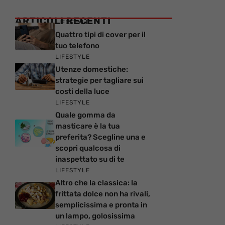
ARTICOLI RECENTI
LIFESTYLE
Quattro tipi di cover per il
tuo telefono
LIFESTYLE
Utenze domestiche:
strategie per tagliare sui
costi della luce
LIFESTYLE
Quale gomma da
masticare è la tua
preferita? Scegline una e
scopri qualcosa di
inaspettato su di te
LIFESTYLE
Altro che la classica: la
frittata dolce non ha rivali,
semplicissima e pronta in
un lampo, golosissima