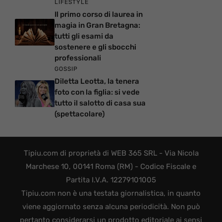
LIFESTYLE
Il primo corso di laurea in
magia in Gran Bretagna:
tutti gli esami da
sostenere e gli sbocchi
professionali
GOSSIP
Diletta Leotta, la tenera
foto con la figlia: si vede
tutto il salotto di casa sua
(spettacolare)
Tipiu.com di proprietà di WEB 365 SRL - Via Nicola
Marchese 10, 00141 Roma (RM) - Codice Fiscale e
Partita I.V.A. 12279101005
Tipiu.com non è una testata giornalistica, in quanto
viene aggiornato senza alcuna periodicità. Non può
pertanto considerarsi un prodotto editoriale ai sensi