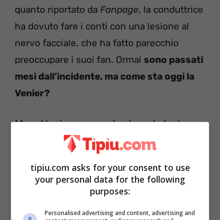
quanto riportato da
Fanpage
, la conduttrice
ha dovuto fare i conti con una lesione al
nervo facciale, che ha fatto parecchio
preoccupare i suoi fan. Ormai
sono passati
mesi dall’incidente, ma come sta oggi la
Venier?
Mara Venier, come sta dopo la lesione
al nervo del viso?
tipiu.com asks for your consent to use
your personal data for the following
purposes:
Personalised advertising and content, advertising and