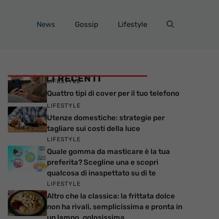
News
Gossip
Lifestyle
ARTICOLI RECENTI
LIFESTYLE
Quattro tipi di cover per il tuo telefono
LIFESTYLE
Utenze domestiche: strategie per
tagliare sui costi della luce
LIFESTYLE
Quale gomma da masticare è la tua
preferita? Scegline una e scopri
qualcosa di inaspettato su di te
LIFESTYLE
Altro che la classica: la frittata dolce
non ha rivali, semplicissima e pronta in
un lampo, golosissima