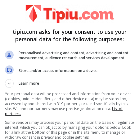
Riccardo
tipiu.com asks for your consent to use your
personal data for the following purposes:
Personalised advertising and content, advertising and content
measurement, audience research and services development
Store and/or access information on a device
Learn more
Your personal data will be processed and information from your device
(cookies, unique identifiers, and other device data) may be stored by,
accessed by and shared with 319 partners, or used specifically by this
site. We and our partners may use precise geolocation data.
List of
partners.
del salernitano, il quale con un dietrofront
Some vendors may process your personal data on the basis of legitimate
interest, which you can object to by managing your options below. Look
 Ida Platano ed ha ammesso di non aver mai
for a link at the bottom of this page or in the site menu to manage or
withdraw consent in privacy and cookie settings.