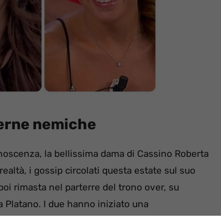
terne nemiche
noscenza, la bellissima dama di Cassino Roberta
 realtà, i gossip circolati questa estate sul suo
 poi rimasta nel parterre del trono over, su
da Platano. I due hanno iniziato una
visto Roberta molto coinvolta.