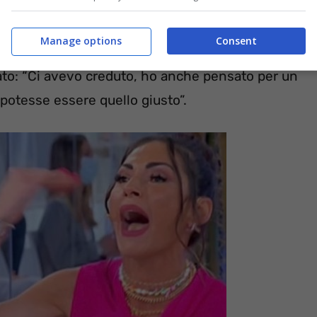
i mesi di lontananza. I due hanno ripreso a
, pare siano oggi una coppia. La delusione della
Manage options
Consent
to che quasi in lacrime, rivolgendosi alla
rato: “Ci avevo creduto, ho anche pensato per un
 potesse essere quello giusto”.