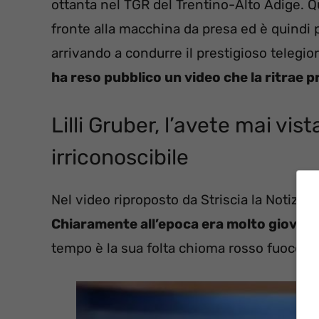
ottanta nel TGR del Trentino-Alto Adige. Q
fronte alla macchina da presa ed è quindi p
arrivando a condurre il prestigioso telegio
ha reso pubblico un video che la ritrae pr
Lilli Gruber, l’avete mai vi
irriconoscibile
Nel video riproposto da Striscia la Notizia, 
Chiaramente all’epoca era molto giovan
tempo è la sua folta chioma rosso fuoco, ch