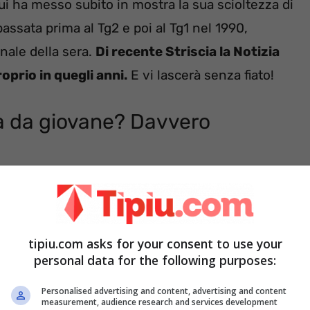
ui ha messo subito in mostra la sua scioltezza di
assata prima al Tg2 e poi al Tg1 nel 1990,
rnale della sera.
Di recente Striscia la Notizia
oprio in quegli anni.
E vi lascerà senza fiato!
sta da giovane? Davvero
Lilli appare davvero irriconoscibile.
e
e l’unica cosa che è rimasta invariata nel
e ancora oggi è il suo tratto distintivo.
tipiu.com asks for your consent to use your
personal data for the following purposes:
Personalised advertising and content, advertising and content
measurement, audience research and services development