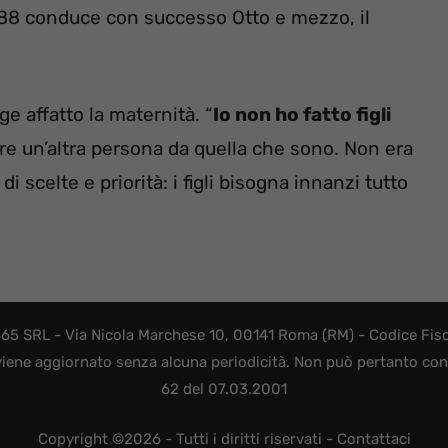
2088 conduce con successo Otto e mezzo, il
ge affatto la maternità. “
Io non ho fatto figli
e un’altra persona da quella che sono. Non era
 scelte e priorità: i figli bisogna innanzi tutto
365 SRL - Via Nicola Marchese 10, 00141 Roma (RM) - Codice Fisca
viene aggiornato senza alcuna periodicità. Non può pertanto consi
62 del 07.03.2001
Copyright ©2026 - Tutti i diritti riservati -
Contattaci