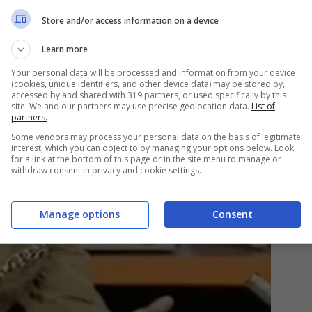
Store and/or access information on a device
Learn more
Your personal data will be processed and information from your device
(cookies, unique identifiers, and other device data) may be stored by,
accessed by and shared with 319 partners, or used specifically by this
site. We and our partners may use precise geolocation data.
List of
partners.
Some vendors may process your personal data on the basis of legitimate
interest, which you can object to by managing your options below. Look
for a link at the bottom of this page or in the site menu to manage or
withdraw consent in privacy and cookie settings.
Manage options
Consent