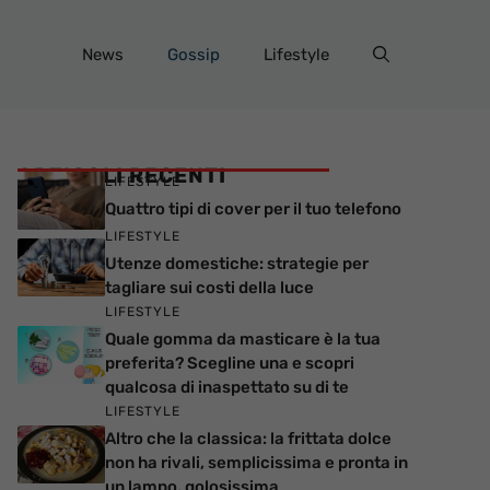
News
Gossip
Lifestyle
ARTICOLI RECENTI
LIFESTYLE
Quattro tipi di cover per il tuo telefono
LIFESTYLE
Utenze domestiche: strategie per
tagliare sui costi della luce
LIFESTYLE
Quale gomma da masticare è la tua
preferita? Scegline una e scopri
qualcosa di inaspettato su di te
LIFESTYLE
Altro che la classica: la frittata dolce
non ha rivali, semplicissima e pronta in
un lampo, golosissima