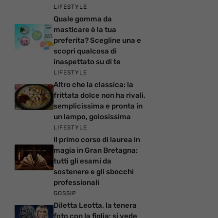
LIFESTYLE
Quale gomma da
masticare è la tua
preferita? Scegline una e
scopri qualcosa di
inaspettato su di te
LIFESTYLE
Altro che la classica: la
frittata dolce non ha rivali,
semplicissima e pronta in
un lampo, golosissima
LIFESTYLE
Il primo corso di laurea in
magia in Gran Bretagna:
tutti gli esami da
sostenere e gli sbocchi
professionali
GOSSIP
Diletta Leotta, la tenera
foto con la figlia: si vede