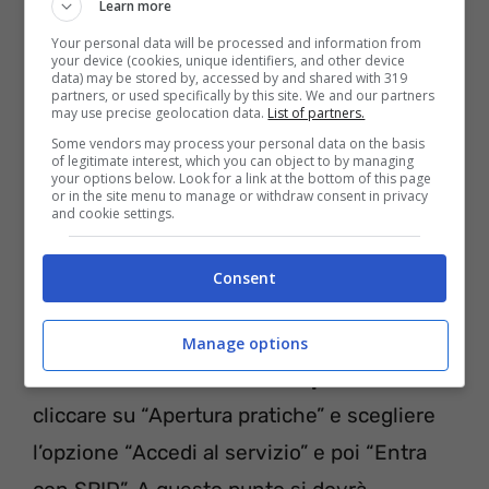
Learn more
Your personal data will be processed and information from
your device (cookies, unique identifiers, and other device
data) may be stored by, accessed by and shared with 319
partners, or used specifically by this site. We and our partners
may use precise geolocation data.
List of partners.
Some vendors may process your personal data on the basis
of legitimate interest, which you can object to by managing
your options below. Look for a link at the bottom of this page
or in the site menu to manage or withdraw consent in privacy
and cookie settings.
Per potersi iscrivere al concorso è
necessaria l’autenticazione via SPID. Nel
Consent
dettaglio, si dovrà entrare nel sito:
https://servizionline.hypersic.net/cmsca
Manage options
stelfranco/servizionline.aspx?S=100
,
cliccare su “Apertura pratiche” e scegliere
l’opzione “Accedi al servizio” e poi “Entra