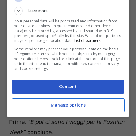
Quindi quelle giornate sono passate
Learn more
principalmente sul set.”
Your personal data will be processed and information from
your device (cookies, unique identifiers, and other device
data) may be stored by, accessed by and shared with 319
Essere madre e la boss di se stessa
partners, or used specifically by this site. We and our partners
may use precise geolocation data.
List of partners.
Chiara Ferragni infine racconta quell’altra
Some vendors may process your personal data on the basis
of legitimate interest, which you can object to by managing
your options below. Look for a link at the bottom of this page
parte del suo lavoro, la più affascinante,
i
or in the site menu to manage or withdraw consent in privacy
and cookie settings.
viaggi.
“Ci sono tanti viaggi che sono fatti
per scattare altre campagne o filming di
Consent
diversi progetti”
sottolinea, ricordando ai
fan, con emozione la nuova stagione della
Manage options
serie
The Ferragnez
che presto uscirà su
Prime.
“E poi ci sono i viaggi per le Fashion
Week”
conclude.