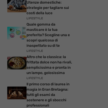
Utenze domestiche:
strategie per tagliare sui
costi della luce
LIFESTYLE
Quale gomma da
masticare è la tua
preferita? Scegline una e
scopri qualcosa di
inaspettato su di te
LIFESTYLE
Altro che la classica: la
frittata dolce non ha rivali,
semplicissima e pronta in
un lampo, golosissima
LIFESTYLE
Il primo corso di laurea in
magia in Gran Bretagna:
tutti gli esami da
sostenere e gli sbocchi
professionali