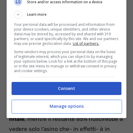
Store and/or access information on a device
Learn more
Your personal data will be processed and information from
your device (cookies, unique identifiers, and other device
data) may be stored by, accessed by and shared with 319
partners, or used specifically by this site. We and our partners
may use precise geolocation data.
List of partners.
Some vendors may process your personal data on the basis
of legitimate interest, which you can object to by managing
your options below. Look for a link at the bottom of this page
or in the site menu to manage or withdraw consent in privacy
All’apparenza semplice,
il test di
and cookie settings.
intelligenza visiva
si è rivelato alquanto
complesso, tant’è che solo il 15% delle
Consent
persone sarebbe stato in grado di risolverlo
Manage options
senza dare uno sguardo alla
soluzione
finale
, mentre il restante 85% riuscirebbe a
vedere solo l’asino che- in effetti- è in