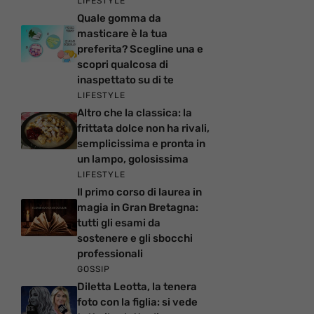
LIFESTYLE
Quale gomma da
masticare è la tua
preferita? Scegline una e
scopri qualcosa di
inaspettato su di te
LIFESTYLE
Altro che la classica: la
frittata dolce non ha rivali,
semplicissima e pronta in
un lampo, golosissima
LIFESTYLE
Il primo corso di laurea in
magia in Gran Bretagna:
tutti gli esami da
sostenere e gli sbocchi
professionali
GOSSIP
Diletta Leotta, la tenera
foto con la figlia: si vede