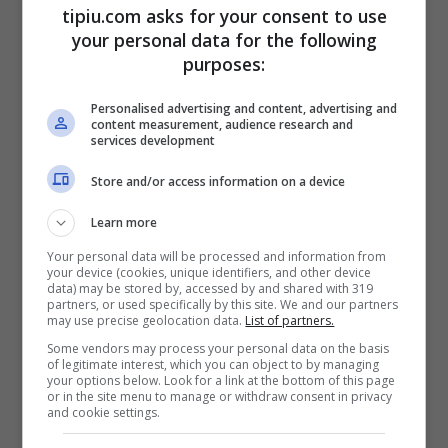
tipiu.com asks for your consent to use
your personal data for the following
purposes:
Personalised advertising and content, advertising and
content measurement, audience research and
services development
Store and/or access information on a device
Learn more
Your personal data will be processed and information from
Da giovanissimo ha esplorato con vivo
your device (cookies, unique identifiers, and other device
data) may be stored by, accessed by and shared with 319
ardore
la Letteratura
, coltivando- in
partners, or used specifically by this site. We and our partners
may use precise geolocation data.
List of partners.
particolar modo- la passione per i testi di
Some vendors may process your personal data on the basis
Tolstoj, Cervantes e Dostoevskij. Ha
of legitimate interest, which you can object to by managing
your options below. Look for a link at the bottom of this page
terminato ben presto il suo percorso di
or in the site menu to manage or withdraw consent in privacy
and cookie settings.
studi ed ha iniziato a lavorare espletando