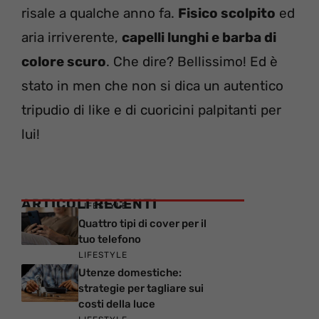
risale a qualche anno fa.
Fisico scolpito
ed
aria irriverente,
capelli lunghi e barba di
colore scuro
. Che dire? Bellissimo! Ed è
stato in men che non si dica un autentico
tripudio di like e di cuoricini palpitanti per
lui!
ARTICOLI RECENTI
LIFESTYLE
Quattro tipi di cover per il
tuo telefono
LIFESTYLE
Utenze domestiche:
strategie per tagliare sui
costi della luce