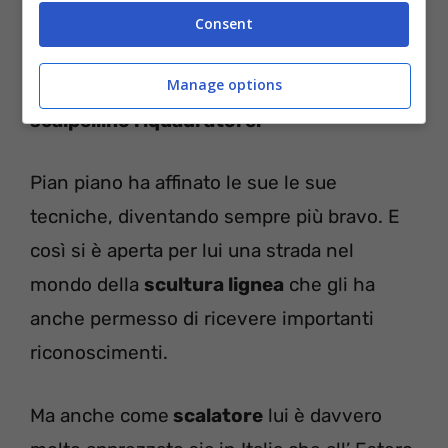
l
’attività di manovale
. In seguito ha svolto
Consent
il servizio militare e, una volta terminato,
ha incominciato a lavorare come
Manage options
scalpellino riquadratore.
Pian piano ha affinato le sue le sue
tecniche, diventando sempre più bravo. E
così si è aperta per lui una strada nel
mondo della
scultura lignea
che gli ha
anche permesso di ricevere importanti
riconoscimenti.
Ma anche come
scalatore
lui è davvero