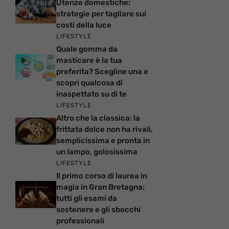
Utenze domestiche:
strategie per tagliare sui
costi della luce
LIFESTYLE
Quale gomma da
masticare è la tua
preferita? Scegline una e
scopri qualcosa di
inaspettato su di te
LIFESTYLE
Altro che la classica: la
frittata dolce non ha rivali,
semplicissima e pronta in
un lampo, golosissima
LIFESTYLE
Il primo corso di laurea in
magia in Gran Bretagna:
tutti gli esami da
sostenere e gli sbocchi
professionali