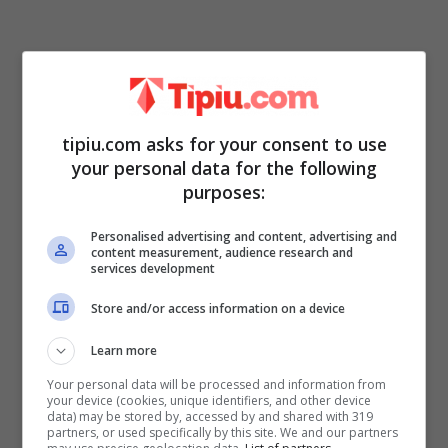
tipiu.com asks for your consent to use
Com’è noto i concorrenti dello show
your personal data for the following
condotto da
Carlo Conti,
dovranno passare
purposes:
molto tempo
sotto le mani dei truccatori
Personalised advertising and content, advertising and
e dei parrucchieri
per ottenere le
content measurement, audience research and
services development
sembianze dei personaggi che dovranno
Store and/or access information on a device
interpretare sul palco. E a proposito di
parrucchieri, Samira più volte sul suo profilo
Learn more
social,
si è mostrata con un acconciatura
Your personal data will be processed and information from
your device (cookies, unique identifiers, and other device
data) may be stored by, accessed by and shared with 319
diversa dalla sua abituale.
partners, or used specifically by this site. We and our partners