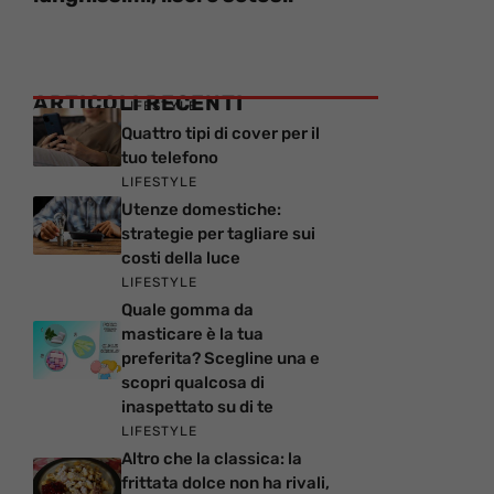
ARTICOLI RECENTI
LIFESTYLE
Quattro tipi di cover per il
tuo telefono
LIFESTYLE
Utenze domestiche:
strategie per tagliare sui
costi della luce
LIFESTYLE
Quale gomma da
masticare è la tua
preferita? Scegline una e
scopri qualcosa di
inaspettato su di te
LIFESTYLE
Altro che la classica: la
frittata dolce non ha rivali,