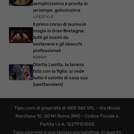
semplicissima e pronta in
un lampo, golosissima
LIFESTYLE
Il primo corso di laurea in
magia in Gran Bretagna:
tutti gli esami da
sostenere e gli sbocchi
professionali
GOSSIP
Diletta Leotta, la tenera
foto con la figlia: si vede
tutto il salotto di casa sua
(spettacolare)
Tipiu.com di proprietà di WEB 365 SRL - Via Nicola
Marchese 10, 00141 Roma (RM) - Codice Fiscale e
Partita I.V.A. 12279101005
Tipiu.com non è una testata giornalistica, in quanto