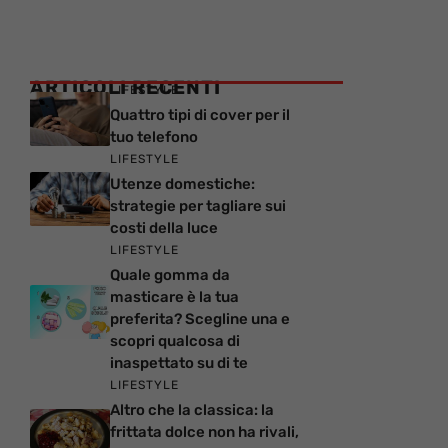
ARTICOLI RECENTI
LIFESTYLE
Quattro tipi di cover per il
tuo telefono
LIFESTYLE
Utenze domestiche:
strategie per tagliare sui
costi della luce
LIFESTYLE
Quale gomma da
masticare è la tua
preferita? Scegline una e
scopri qualcosa di
inaspettato su di te
LIFESTYLE
Altro che la classica: la
frittata dolce non ha rivali,