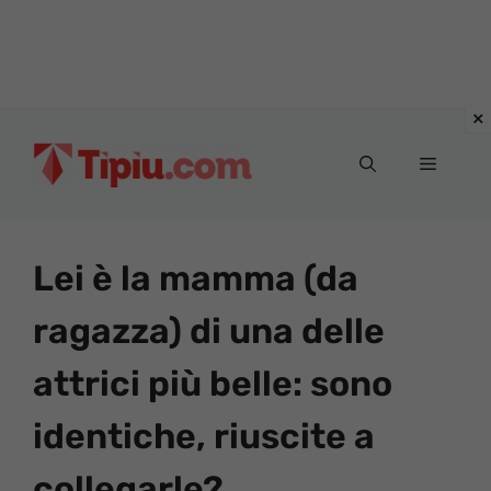
Vai
al
Menu
contenuto
Lei è la mamma (da
ragazza) di una delle
attrici più belle: sono
identiche, riuscite a
collegarle?