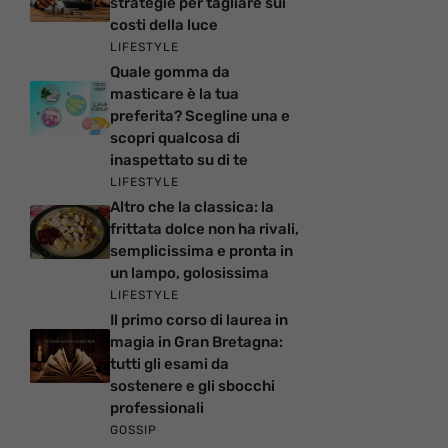
strategie per tagliare sui
costi della luce
LIFESTYLE
Quale gomma da
masticare è la tua
preferita? Scegline una e
scopri qualcosa di
inaspettato su di te
LIFESTYLE
Altro che la classica: la
frittata dolce non ha rivali,
semplicissima e pronta in
un lampo, golosissima
LIFESTYLE
Il primo corso di laurea in
magia in Gran Bretagna:
tutti gli esami da
sostenere e gli sbocchi
professionali
GOSSIP