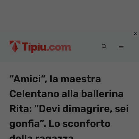
Vai
al
Menu
contenuto
“Amici”, la maestra
Celentano alla ballerina
Rita: “Devi dimagrire, sei
gonfia”. Lo sconforto
della ragazza