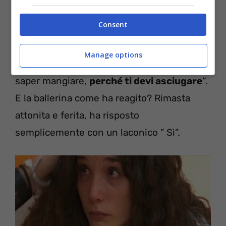
gonfia
. Vedremo se riusciremo a fare un
Consent
lavoro un pochino più mirato, magari con
un nutrizionista”, ha dichiarato Alessandra
Manage options
per poi aggiungere: “La cosa importante è
saper mangiare,
perché ti devi asciugare
“.
E la ballerina come ha reagito? Rimasta
attonita e ferita, ha risposto
semplicemente con un laconico ” Sì”.