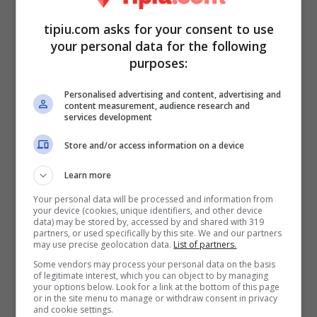
tipiu.com asks for your consent to use
your personal data for the following
purposes:
Personalised advertising and content, advertising and
content measurement, audience research and
Rita Danza
, classe 2001, non ha fatto
services development
mistero alcuno che il suo sogno sarebbe
Store and/or access information on a device
stato proprio di danzare per
la severissima
Learn more
Celentano
. Ballerina di grande talento, è
Your personal data will be processed and information from
your device (cookies, unique identifiers, and other device
stata invitata dalla sua docente a
rivedere
data) may be stored by, accessed by and shared with 319
partners, or used specifically by this site. We and our partners
il suo aspetto fisico perdendo qualche
may use precise geolocation data.
List of partners.
chilo
. “Devi rivedere la tua forma fisica. Non
Some vendors may process your personal data on the basis
of legitimate interest, which you can object to by managing
a livello muscolare o di allenamento ma a
your options below. Look for a link at the bottom of this page
or in the site menu to manage or withdraw consent in privacy
livello di estetica. Io ti vedo anche
un po’
and cookie settings.