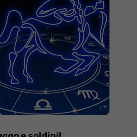
gogo
e soldini!