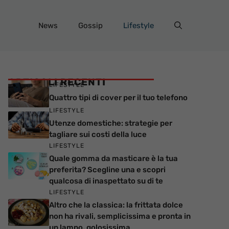
News
Gossip
Lifestyle
ARTICOLI RECENTI
LIFESTYLE
Quattro tipi di cover per il tuo telefono
LIFESTYLE
Utenze domestiche: strategie per
tagliare sui costi della luce
LIFESTYLE
Quale gomma da masticare è la tua
preferita? Scegline una e scopri
qualcosa di inaspettato su di te
LIFESTYLE
Altro che la classica: la frittata dolce
non ha rivali, semplicissima e pronta in
un lampo, golosissima