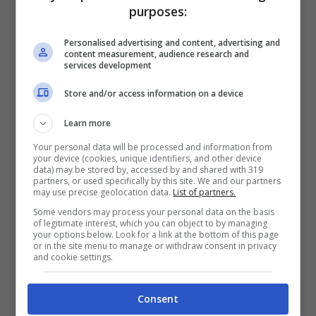
purposes:
meglio. Ma questo è un altra storia che vi
Personalised advertising and content, advertising and
racconto fra poco. Devo stare attenta pun
content measurement, audience research and
services development
pi a non fare sforzi con la dx. Giorno 3
ottobre tolgo i punti cosi sono pronta per
Store and/or access information on a device
@ballandoconlestelle
Fra 2 mese
Learn more
affrontiamo il risultato del PET e TAC. Cosi
Your personal data will be processed and information from
your device (cookies, unique identifiers, and other device
vediamo se devo fare qualche trattamento
data) may be stored by, accessed by and shared with 319
partners, or used specifically by this site. We and our partners
o no. Odio non sapere se soni ancora in
may use precise geolocation data.
List of partners.
Some vendors may process your personal data on the basis
cura i no. Ma anche questo affrontiamo a
of legitimate interest, which you can object to by managing
your options below. Look for a link at the bottom of this page
novembre! Devo concertarmi per Ballando.
or in the site menu to manage or withdraw consent in privacy
and cookie settings.
Fra poco riprendendo l’attività social che
per scelta ho fatto un po di vacanza per
Consent
pensare alla mi vita e famigliari. Buona