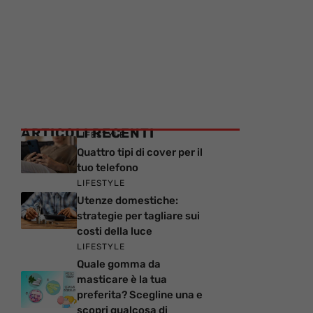
ARTICOLI RECENTI
LIFESTYLE
Quattro tipi di cover per il
tuo telefono
LIFESTYLE
Utenze domestiche:
strategie per tagliare sui
costi della luce
LIFESTYLE
Quale gomma da
masticare è la tua
preferita? Scegline una e
scopri qualcosa di