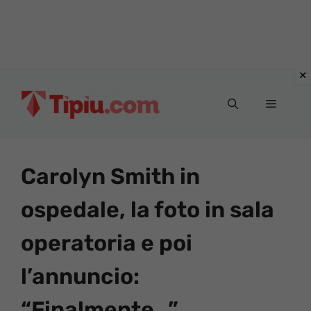
Vai
al
Menu
contenuto
Carolyn Smith in
ospedale, la foto in sala
operatoria e poi
l’annuncio:
“Finalmente…”