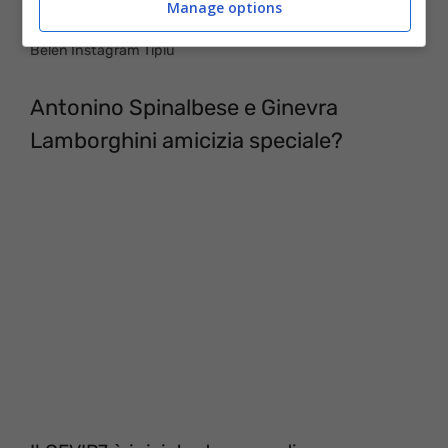
Manage options
Belen Instagram Tipiù
Antonino Spinalbese e Ginevra
Lamborghini amicizia speciale?