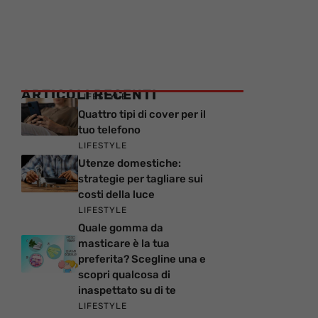
ARTICOLI RECENTI
LIFESTYLE
Quattro tipi di cover per il
tuo telefono
LIFESTYLE
Utenze domestiche:
strategie per tagliare sui
costi della luce
LIFESTYLE
Quale gomma da
masticare è la tua
preferita? Scegline una e
scopri qualcosa di
inaspettato su di te
LIFESTYLE