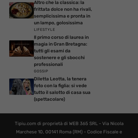
Altro che la classica: la
frittata dolce non ha rivali,
semplicissima e pronta in
un lampo, golosissima
LIFESTYLE
Il primo corso di laurea in
magia in Gran Bretagna:
tutti gli esami da
sostenere e gli sbocchi
professionali
GOSSIP
Diletta Leotta, la tenera
foto con la figlia: si vede
tutto il salotto di casa sua
(spettacolare)
Tipiu.com di proprietà di WEB 365 SRL - Via Nicola
Marchese 10, 00141 Roma (RM) - Codice Fiscale e