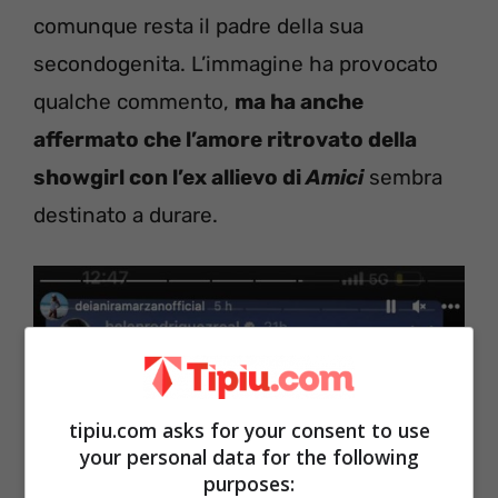
comunque resta il padre della sua
secondogenita. L’immagine ha provocato
qualche commento,
ma ha anche
affermato che l’amore ritrovato della
showgirl con l’ex allievo di
Amici
sembra
destinato a durare.
tipiu.com asks for your consent to use
your personal data for the following
purposes: