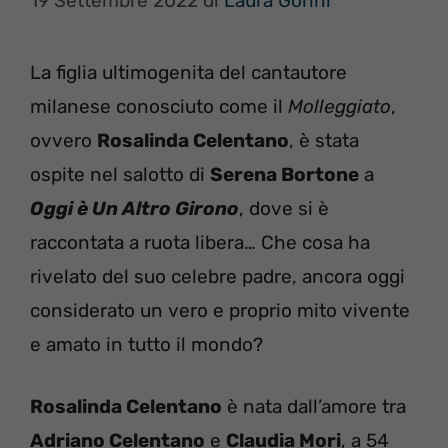
19 Settembre 2022
di
Laura Gorini
La figlia ultimogenita del cantautore
milanese conosciuto come il
Molleggiato
,
ovvero
Rosalinda Celentano
, è stata
ospite nel salotto di
Serena Bortone
a
Oggi è Un Altro Girono
, dove si è
raccontata a ruota libera… Che cosa ha
rivelato del suo celebre padre, ancora oggi
considerato un vero e proprio mito vivente
e amato in tutto il mondo?
Rosalinda Celentano
è nata dall’amore tra
Adriano Celentano
e
Claudia Mori
, a 54