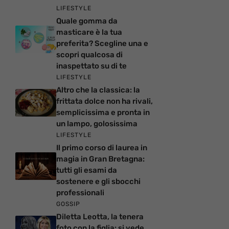
LIFESTYLE
Quale gomma da
masticare è la tua
preferita? Scegline una e
scopri qualcosa di
inaspettato su di te
LIFESTYLE
Altro che la classica: la
frittata dolce non ha rivali,
semplicissima e pronta in
un lampo, golosissima
LIFESTYLE
Il primo corso di laurea in
magia in Gran Bretagna:
tutti gli esami da
sostenere e gli sbocchi
professionali
GOSSIP
Diletta Leotta, la tenera
foto con la figlia: si vede