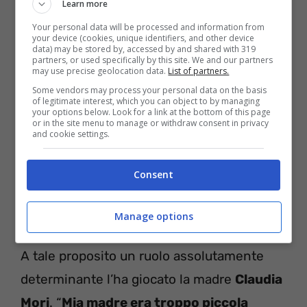
Learn more
Il rapporto davvero molto ma molto difficile,
Your personal data will be processed and information from
your device (cookies, unique identifiers, and other device
oltre che assai complesso, che
Rosalinda
data) may be stored by, accessed by and shared with 319
partners, or used specifically by this site. We and our partners
may use precise geolocation data.
List of partners.
Celentano
ha avuto con entrambi i genitori
Some vendors may process your personal data on the basis
non è mai stato- tuttavia- un mistero per
of legitimate interest, which you can object to by managing
your options below. Look for a link at the bottom of this page
nessuno. Lei stessa- però- ha deciso di
or in the site menu to manage or withdraw consent in privacy
and cookie settings.
raccontare alcuni dettagli critici della loro
relazione. Tra questi rientra- certamente- il
Consent
momento in cui ha deciso di andare via di
casa quando aveva soltanto
18 anni
.
Manage options
A tale proposito un ruolo assolutamente
determinante l’ha giocato la madre
Claudia
Mori
. “
Mia madre era troppo piccola