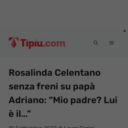
Vai
al
Menu
contenuto
Rosalinda Celentano
senza freni su papà
Adriano: “Mio padre? Lui
è il…”