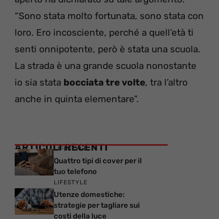
“Sono stata molto fortunata, sono stata con
loro. Ero incosciente, perché a quell’età ti
senti onnipotente, però è stata una scuola.
La strada è una grande scuola nonostante
io sia stata
bocciata tre volte
, tra l’altro
anche in quinta elementare”.
ARTICOLI RECENTI
LIFESTYLE
Quattro tipi di cover per il
tuo telefono
LIFESTYLE
Utenze domestiche:
strategie per tagliare sui
costi della luce