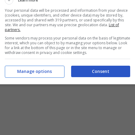
nte taglio
Learn more
Your personal data will be processed and information from your device
(cookies, unique identifiers, and other device data) may be stored by,
 Sappiamo che non ha tagliato le sue chiome
accessed by and shared with 319 partners, or used specifically by this
site. We and our partners may use precise geolocation data.
List of
on siamo in luna crescente”
ma che ha
partners.
Some vendors may process your personal data on the basis of legitimate
gliendo i riflessi rossi ch
e ancora erano
interest, which you can object to by managing your options below. Look
for a link at the bottom of this page or in the site menu to manage or
affatto.
withdraw consent in privacy and cookie settings.
Manage options
Consent