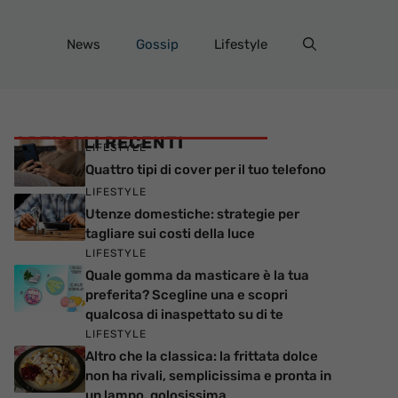
News
Gossip
Lifestyle
ARTICOLI RECENTI
LIFESTYLE
Quattro tipi di cover per il tuo telefono
LIFESTYLE
Utenze domestiche: strategie per
tagliare sui costi della luce
LIFESTYLE
Quale gomma da masticare è la tua
preferita? Scegline una e scopri
qualcosa di inaspettato su di te
LIFESTYLE
Altro che la classica: la frittata dolce
non ha rivali, semplicissima e pronta in
un lampo, golosissima