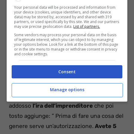
Your personal data will be processed and information from
your device (cookies, unique identifiers, and other device
data) may be stored by, accessed by and shared with 319
partners, or used specifically by this site. We and our partners
may use precise geolocation data.
List of partners.
Some vendors may process your personal data on the basis
of legitimate interest, which you can object to by managing
Il parrucchiere è una vera e propria furia e
your options below. Look for a link at the bottom of this page
or in the site menu to manage or withdraw consent in privacy
and cookie settings.
appena arrivato chiede spiegazioni e di
mettersi in contatto con il capo: “Questa è
Consent
casa mia, a voi chi vi ha chiamato?”
inveisce Federico contro i malcapitati della
Manage options
fittizia ditta Spurghissimi che si ritrovano
addosso
l’ira dell’imprenditore
che poi
tosto aggiunge: ” Prima di fare una cosa del
genere serve un’autorizzazione.
Avete
5