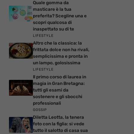
Quale gomma da
masticare è la tua
preferita? Scegline una e
scopri qualcosa di
inaspettato su di te
LIFESTYLE
Altro che la classica: la
frittata dolce non ha rivali,
semplicissima e pronta in
un lampo, golosissima
LIFESTYLE
Il primo corso di laurea in
magia in Gran Bretagna:
tutti gli esami da
sostenere e gli sbocchi
professionali
GOSSIP
Diletta Leotta, la tenera
foto con la figlia: si vede
tutto il salotto di casa sua