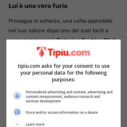
Lui è una vera furia
Prosegue lo scherzo, una volta approdato
nel suo salone dopo uno dei suoi tanti e
numerosi impegni,
Federico Fashion Style
si confronta subito con i dipendenti arrivati
per seminare il panico, invece che
tipiu.com asks for your consent to use
realizzare i lavori organizzati dal comune di
your personal data for the following
Anzio.
purposes:
Personalised advertising and content, advertising and
content measurement, audience research and
services development
Store and/or access information on a device
Learn more