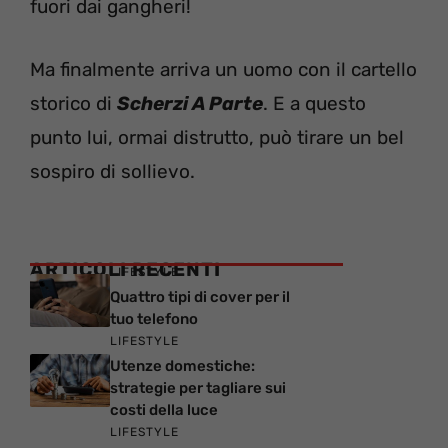
fuori dai gangheri!
Ma finalmente arriva un uomo con il cartello
storico di
Scherzi A Parte
. E a questo
punto lui, ormai distrutto, può tirare un bel
sospiro di sollievo.
ARTICOLI RECENTI
LIFESTYLE
Quattro tipi di cover per il
tuo telefono
LIFESTYLE
Utenze domestiche:
strategie per tagliare sui
costi della luce
LIFESTYLE