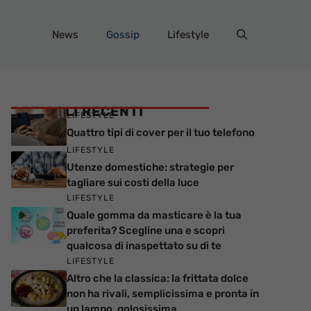
News
Gossip
Lifestyle
ARTICOLI RECENTI
LIFESTYLE
Quattro tipi di cover per il tuo telefono
LIFESTYLE
Utenze domestiche: strategie per
tagliare sui costi della luce
LIFESTYLE
Quale gomma da masticare è la tua
preferita? Scegline una e scopri
qualcosa di inaspettato su di te
LIFESTYLE
Altro che la classica: la frittata dolce
non ha rivali, semplicissima e pronta in
un lampo, golosissima