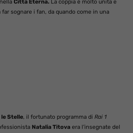
 nella
Città Eterna.
La coppia è molto unita e
a a far sognare i fan, da quando come in una
le Stelle
, il fortunato programma di
Rai 1
rofessionista
Natalia Titova
era l’insegnate del