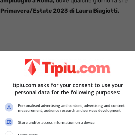
Campidoglio a Roma,
dove qualche giorno fa si è
e Primavera/Estate 2023 di Laura Biagiotti.
tipiu.com asks for your consent to use your
personal data for the following purposes:
Personalised advertising and content, advertising and content
ersonaggi del mondo dello spettacolo a cui la
measurement, audience research and services development
ndossando
un completo con giacca e pantaloni
Store and/or access information on a device
uaria bellezza.