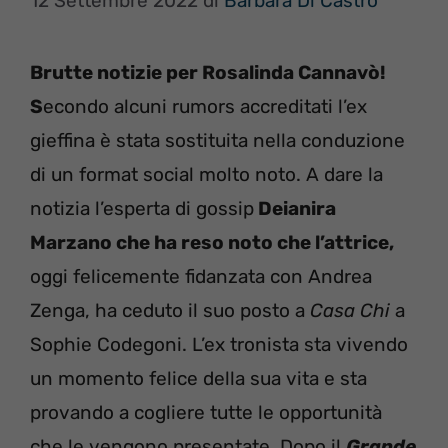
12 Settembre 2022
di
Barbara Di Castro
Brutte notizie per Rosalinda Cannavò!
S
econdo alcuni rumors accreditati l’ex
gieffina è stata sostituita nella conduzione
di un format social molto noto. A dare la
notizia l’esperta di gossip
Deianira
Marzano che ha reso noto che l’attrice,
oggi felicemente fidanzata con Andrea
Zenga, ha ceduto il suo posto a
Casa Chi
a
Sophie Codegoni. L’ex tronista sta vivendo
un momento felice della sua vita e sta
provando a cogliere tutte le opportunità
che le vengono presentate. Dopo il
Grande