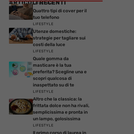
ARTICOLI RECENTI
LIFESTYLE
Quattro tipi di cover per il
tuo telefono
LIFESTYLE
Utenze domestiche:
strategie per tagliare sui
costi della luce
LIFESTYLE
Quale gomma da
masticare è la tua
preferita? Scegline una e
scopri qualcosa di
inaspettato su di te
LIFESTYLE
Altro che la classica: la
frittata dolce non ha rivali,
semplicissima e pronta in
un lampo, golosissima
LIFESTYLE
Il primo corso di laurea in