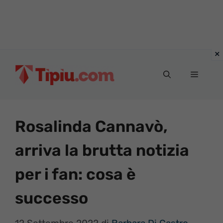
Vai
al
Menu
contenuto
Rosalinda Cannavò,
arriva la brutta notizia
per i fan: cosa è
successo