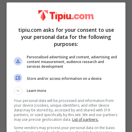
tipiu.com asks for your consent to use
your personal data for the following
purposes:
La Codegoni avrebbe accettato l’offerta con
Personalised advertising and content, advertising and
entusiasmo. L’ex tronista sarà dunque
content measurement, audience research and
services development
impegnata nel ruolo di Bonas di
Avanti un
Store and/or access information on a device
altro
e anche nella co-conduzione di
Casa
Chi.
In merito alla sua presenza nel
Learn more
programma preserale di
Paolo Bonolis
Your personal data will be processed and information from
your device (cookies, unique identifiers, and other device
Sophie ha recentemente rivelato di aver
data) may be stored by, accessed by and shared with 319
partners, or used specifically by this site. We and our partners
fatto il provino come tante altre ragazze:
may use precise geolocation data.
List of partners.
Some vendors may process your personal data on the basis
“
Ho fatto il provino con l’intenzione di chi