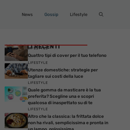
News
Gossip
Lifestyle
ARTICOLI RECENTI
LIFESTYLE
Quattro tipi di cover per il tuo telefono
LIFESTYLE
Utenze domestiche: strategie per
tagliare sui costi della luce
LIFESTYLE
Quale gomma da masticare è la tua
preferita? Scegline una e scopri
qualcosa di inaspettato su di te
LIFESTYLE
Altro che la classica: la frittata dolce
non ha rivali, semplicissima e pronta in
un lampo, golosissima