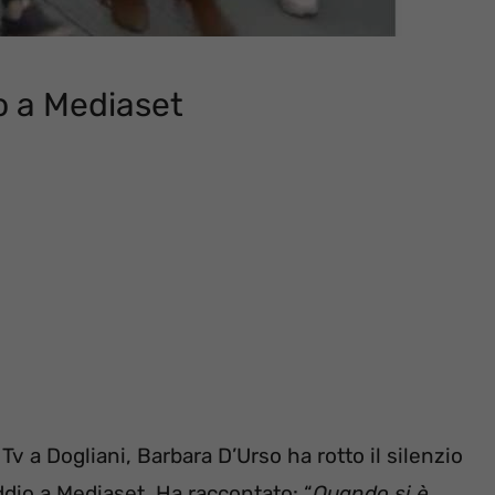
o a Mediaset
 Tv a Dogliani, Barbara D’Urso ha rotto il silenzio
ddio a Mediaset. Ha raccontato: “
Quando si è