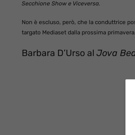
Secchione Show e Viceversa.
Non è escluso, però, che la conduttrice p
targato Mediaset dalla prossima primavera
Barbara D’Urso al
Jova Bea