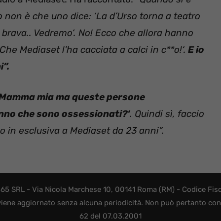
ro non è che uno dice: ‘La d’Urso torna a teatro
à brava.. Vedremo‘. No! Ecco che allora hanno
 Che Mediaset l’ha cacciata a calci in c**o!‘.
E io
i”.
Mamma mia ma queste persone
anno che sono ossessionati?‘
. Quindi sì, faccio
o in esclusiva a Mediaset da 23 anni”.
365 SRL - Via Nicola Marchese 10, 00141 Roma (RM) - Codice Fisca
viene aggiornato senza alcuna periodicità. Non può pertanto consi
62 del 07.03.2001