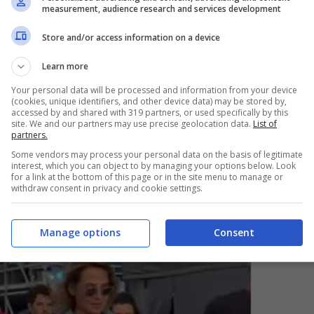
measurement, audience research and services development
nde pubblico del
Jova Beach Party
, l’evento
Store and/or access information on a device
 è stata infatti una delle super ospiti della
Learn more
nsieme a lei, anche il cantante e conduttore Fabio
Your personal data will be processed and information from your device
die del corpo, Barbara D’Urso è stata osannata dai
(cookies, unique identifiers, and other device data) may be stored by,
accessed by and shared with 319 partners, or used specifically by this
site. We and our partners may use precise geolocation data.
List of
rts e stivaletti marroni:
per la Carmelita
partners.
ato.
Gambe in bella vista, a 63 anni la
Some vendors may process your personal data on the basis of legitimate
interest, which you can object to by managing your options below. Look
econda giovinezza.
for a link at the bottom of this page or in the site menu to manage or
withdraw consent in privacy and cookie settings.
Manage options
Consent