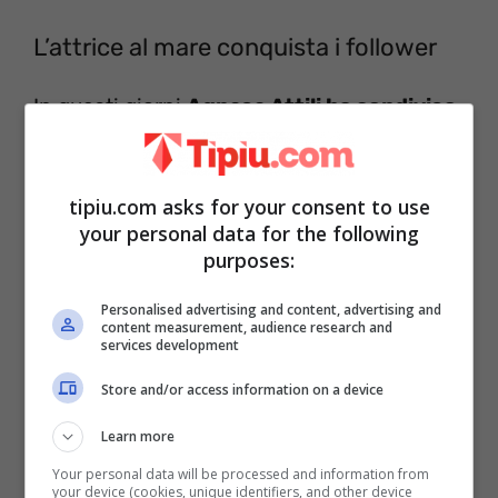
L’attrice al mare conquista i follower
In questi giorni
Agnese Attili ha condiviso
alcuni scatti sul suo account Instagram
che la mostrano felice al mare. Proprio al
tipiu.com asks for your consent to use
mare la bella attrice, tempo fa ha dedicato
your personal data for the following
frasi meravigliose, che in breve tempo
purposes:
hanno fatto incetta di like
Personalised advertising and content, advertising and
content measurement, audience research and
services development
Store and/or access information on a device
Learn more
Your personal data will be processed and information from
your device (cookies, unique identifiers, and other device