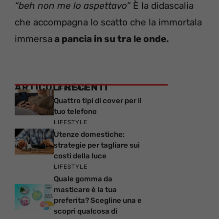
“beh non me lo aspettavo”
È la didascalia
che accompagna lo scatto che la immortala
immersa
a pancia in su tra le onde.
ARTICOLI RECENTI
LIFESTYLE
Quattro tipi di cover per il
tuo telefono
LIFESTYLE
Utenze domestiche:
strategie per tagliare sui
costi della luce
LIFESTYLE
Quale gomma da
masticare è la tua
preferita? Scegline una e
scopri qualcosa di