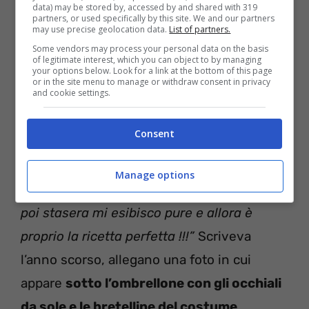
data) may be stored by, accessed by and shared with 319
partners, or used specifically by this site. We and our partners
may use precise geolocation data.
List of partners.
Some vendors may process your personal data on the basis
of legitimate interest, which you can object to by managing
your options below. Look for a link at the bottom of this page
or in the site menu to manage or withdraw consent in privacy
and cookie settings.
“A me il mare mi rimette al mondo, il mare
con gli amici dove scambi risate e affetto
Consent
dove il caldo non ti squaglia e il tempo
scorre lento e Placido e ringrazi questi
Manage options
momenti perché è tempo speso bene oh
poi stasera mi esibisco pure e allora è
proprio la ricetta perfetta !!!”
Scriveva
l’anno scorso, allegano una foto in cui
appare
sotto l’ombrellone con gli occhiali
da sole e le bretelline del costume