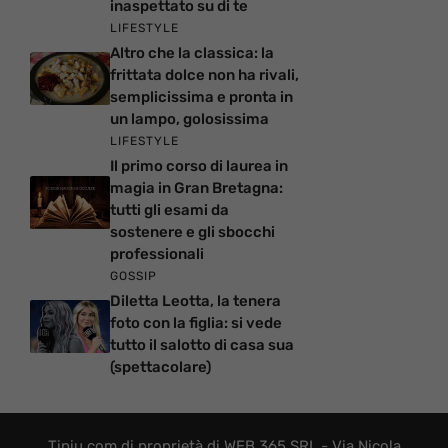
inaspettato su di te
LIFESTYLE
Altro che la classica: la
frittata dolce non ha rivali,
semplicissima e pronta in
un lampo, golosissima
LIFESTYLE
Il primo corso di laurea in
magia in Gran Bretagna:
tutti gli esami da
sostenere e gli sbocchi
professionali
GOSSIP
Diletta Leotta, la tenera
foto con la figlia: si vede
tutto il salotto di casa sua
(spettacolare)
Tipiu.com di proprietà di WEB 365 SRL - Via Nicola