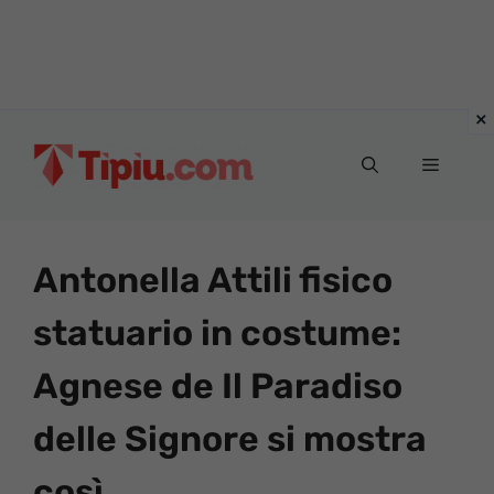
Vai
al
Menu
contenuto
Antonella Attili fisico
statuario in costume:
Agnese de Il Paradiso
delle Signore si mostra
così