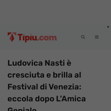
Vai
al
Menu
contenuto
Ludovica Nasti è
cresciuta e brilla al
Festival di Venezia:
eccola dopo L’Amica
Geniale