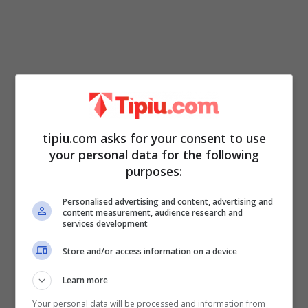
tipiu.com asks for your consent to use
your personal data for the following
purposes:
La madre ha deciso di iscriverla ad
alcune
Personalised advertising and content, advertising and
agenzie di moda per i più piccoli
. Una
content measurement, audience research and
services development
scelta che poi si è rivelata ben presto assai
vincente!
Store and/or access information on a device
Learn more
Ha così prestato il volto ad alcuni cataloghi
Your personal data will be processed and information from