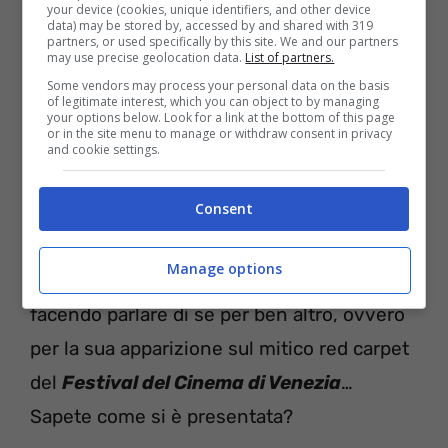
your device (cookies, unique identifiers, and other device
di moda per abbigliamento per bambini e
data) may be stored by, accessed by and shared with 319
partners, or used specifically by this site. We and our partners
partecipato anche al programma della Fox
may use precise geolocation data.
List of partners.
Quattro mamme
.
Some vendors may process your personal data on the basis
of legitimate interest, which you can object to by managing
your options below. Look for a link at the bottom of this page
or in the site menu to manage or withdraw consent in privacy
Parallelamente alla recitazione, che adora,
and cookie settings.
vive intensamente anche un’altra
Consent
grandissima passione: quella per il
calcio
!
Lo pratica in ambito femminile e pare che
Manage options
sia pure molto brava. Ma ora la ragazza sta
facendo parlare di se per ben altro, ovvero
per la sua apparizione sul mitico red carpet
del
Festival del Cinema di Venezia
…
Sapete come si è presentata?