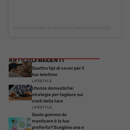
Un post condiviso da Hollywood Communication (@hollywoodcommunication)
ARTICOLI RECENTI
LIFESTYLE
Quattro tipi di cover per il
tuo telefono
LIFESTYLE
Utenze domestiche:
strategie per tagliare sui
costi della luce
LIFESTYLE
Quale gomma da
masticare è la tua
preferita? Scegline una e