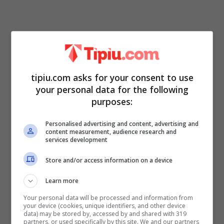
L’ex del trono over, in queste ore ha postato
tipiu.com asks for your consent to use
delle foto che la ritraggono al matrimonio di
your personal data for the following
purposes:
altri due protagonisti di Uomini e Donne,
stiamo parlando di Caterina e Biagio. La De
Personalised advertising and content, advertising and
content measurement, audience research and
Santi ha optato per un vestito lungo, con
services development
colori tenui e fantasia floreale: non c’è che
Store and/or access information on a device
dire, è sempre stata elegante e i fan hanno
Learn more
particolarmente apprezzato l’outfit sobrio
Your personal data will be processed and information from
che ha però esaltato la sua bellezza.
your device (cookies, unique identifiers, and other device
data) may be stored by, accessed by and shared with 319
partners, or used specifically by this site. We and our partners