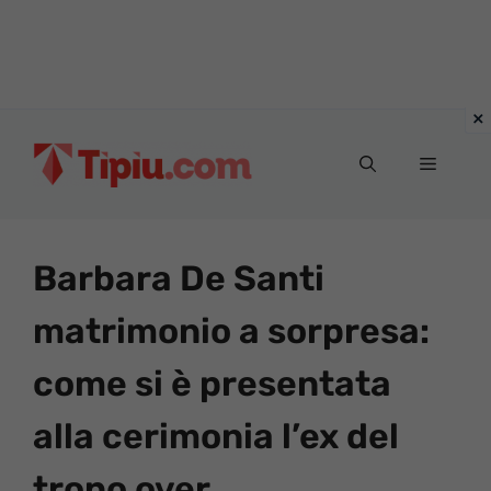
Vai
al
Menu
contenuto
Barbara De Santi
matrimonio a sorpresa:
come si è presentata
alla cerimonia l’ex del
trono over