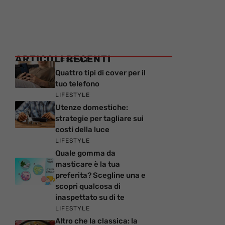
ARTICOLI RECENTI
LIFESTYLE
Quattro tipi di cover per il
tuo telefono
LIFESTYLE
Utenze domestiche:
strategie per tagliare sui
costi della luce
LIFESTYLE
Quale gomma da
masticare è la tua
preferita? Scegline una e
scopri qualcosa di
inaspettato su di te
LIFESTYLE
Altro che la classica: la