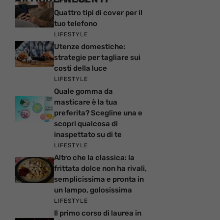
LIFESTYLE
Quattro tipi di cover per il
tuo telefono
LIFESTYLE
Utenze domestiche:
strategie per tagliare sui
costi della luce
LIFESTYLE
Quale gomma da
masticare è la tua
preferita? Scegline una e
scopri qualcosa di
inaspettato su di te
LIFESTYLE
Altro che la classica: la
frittata dolce non ha rivali,
semplicissima e pronta in
un lampo, golosissima
LIFESTYLE
Il primo corso di laurea in