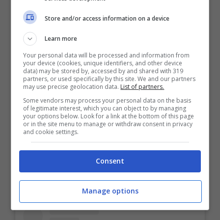
Store and/or access information on a device
Già lo scorso Aprile lo Stato aveva
Learn more
riconosciuto a Rebecca il cambio di genere
Your personal data will be processed and information from
e si era provveduto al cambio del nome
your device (cookies, unique identifiers, and other device
data) may be stored by, accessed by and shared with 319
effettivo. Mancava dunque, come
partners, or used specifically by this site. We and our partners
may use precise geolocation data.
List of partners.
accennato anche da lei ai tempi, un ultimo
Some vendors may process your personal data on the basis
passaggio che è arrivato in questi giorni.
of legitimate interest, which you can object to by managing
your options below. Look for a link at the bottom of this page
or in the site menu to manage or withdraw consent in privacy
and cookie settings.
Consent
Manage options