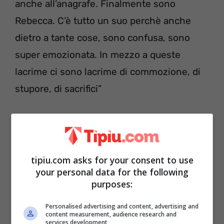
anche all’anagrafe. Finalmente sono
Rebecca. C’è tutto un suo perchè anche
dietro a tante cose, sono confusa, sono
super emozionata. In mezzo a queste
lacrime ci sono lacrime di commozione, di
stupore, di sacrifici”
tipiu.com asks for your consent to use
your personal data for the following
purposes:
Personalised advertising and content, advertising and
content measurement, audience research and
services development