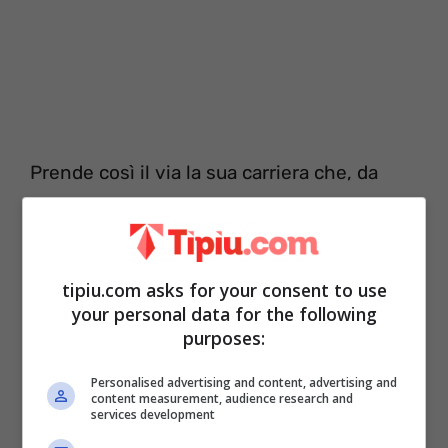
Prende così il via la sua carriera che, da
quel momento non subirà nemmeno una
battuta d’arresto. Oggi è considerata una
delle artisti italiane più conosciute al
tipiu.com asks for your consent to use
mondo. Proprio la scorsa estate, Orietta ha
your personal data for the following
purposes:
conquistato le classifiche con la hit Mille,
con lei anche
Fedez
ed
Achille Lauro.
E
Personalised advertising and content, advertising and
content measurement, audience research and
per quanto riguardo la sua vita privata cosa
services development
si conosce?