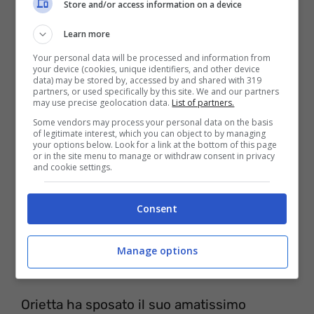
Store and/or access information on a device
Learn more
Your personal data will be processed and information from
your device (cookies, unique identifiers, and other device
data) may be stored by, accessed by and shared with 319
partners, or used specifically by this site. We and our partners
may use precise geolocation data.
List of partners.
Some vendors may process your personal data on the basis
of legitimate interest, which you can object to by managing
your options below. Look for a link at the bottom of this page
or in the site menu to manage or withdraw consent in privacy
and cookie settings.
Consent
Orietta ed Osvaldo, il loro amore è
Manage options
forte e duraturo
Orietta ha sposato il suo amatissimo