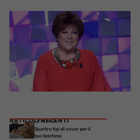
ARTICOLI RECENTI
LIFESTYLE
Quattro tipi di cover per il
tuo telefono