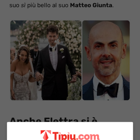
suo
sì
più bello al suo
Matteo Giunta
.
Anche Elettra si è
affidata a lui