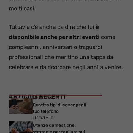
molti casi.
Tuttavia c’è anche da dire che lui
è
disponibile anche per altri eventi
come
compleanni, anniversari o traguardi
professionali che meritino una tappa da
celebrare e da ricordare negli anni a venire.
ARTICOLI RECENTI
LIFESTYLE
Quattro tipi di cover per il
tuo telefono
LIFESTYLE
Utenze domestiche:
strategie per tagliare sui