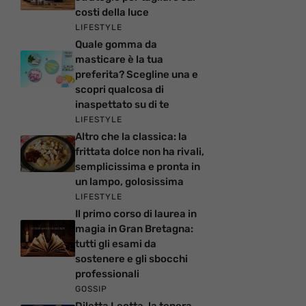
costi della luce
LIFESTYLE
Quale gomma da
masticare è la tua
preferita? Scegline una e
scopri qualcosa di
inaspettato su di te
LIFESTYLE
Altro che la classica: la
frittata dolce non ha rivali,
semplicissima e pronta in
un lampo, golosissima
LIFESTYLE
Il primo corso di laurea in
magia in Gran Bretagna:
tutti gli esami da
sostenere e gli sbocchi
professionali
GOSSIP
Diletta Leotta, la tenera