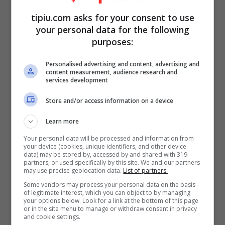
tipiu.com asks for your consent to use
your personal data for the following
purposes:
Personalised advertising and content, advertising and
content measurement, audience research and
services development
Store and/or access information on a device
Learn more
Your personal data will be processed and information from
your device (cookies, unique identifiers, and other device
Anche la vulcanica
Elettra Lamborghini
data) may be stored by, accessed by and shared with 319
partners, or used specifically by this site. We and our partners
per il suo matrimonio, si è affidata a Miccio
may use precise geolocation data.
List of partners.
Some vendors may process your personal data on the basis
che ha organizzato una sontuosa
of legitimate interest, which you can object to by managing
your options below. Look for a link at the bottom of this page
cerimonia, ma – nel contempo- anche
or in the site menu to manage or withdraw consent in privacy
and cookie settings.
molto intima , per il suo matrimonio con il