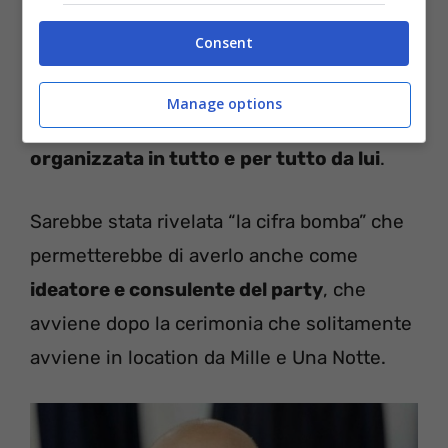
dj olandese
Afrojack
.
Consent
Ma ora quello che ci si chiede è quanto
Manage options
costa una cerimonia di nozze
organizzata in tutto e
per tutto da lui
.
Sarebbe stata rivelata “la cifra bomba” che
permetterebbe di averlo anche come
ideatore e consulente del party
, che
avviene dopo la cerimonia che solitamente
avviene in location da Mille e Una Notte.