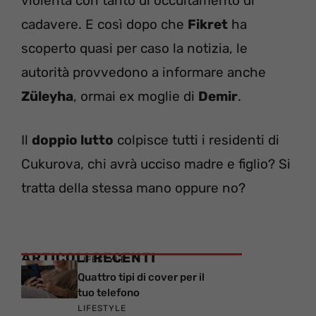
violenta con tanto di occultamento di
cadavere. E così dopo che
Fikret
ha
scoperto quasi per caso la notizia, le
autorità provvedono a informare anche
Züleyha
, ormai ex moglie di
Demir
.
Il
doppio lutto
colpisce tutti i residenti di
Cukurova, chi avrà ucciso madre e figlio? Si
tratta della stessa mano oppure no?
ARTICOLI RECENTI
LIFESTYLE
Quattro tipi di cover per il
tuo telefono
LIFESTYLE