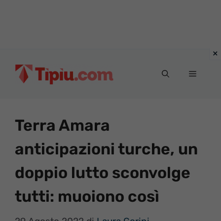
Vai
al
Menu
contenuto
Terra Amara
anticipazioni turche, un
doppio lutto sconvolge
tutti: muoiono così