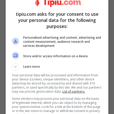
tipiu.com asks for your consent to use
your personal data for the following
Anche Demir verrà ritrovato morto
purposes:
Personalised advertising and content, advertising and
content measurement, audience research and
services development
Store and/or access information on a device
Learn more
Your personal data will be processed and information from
your device (cookies, unique identifiers, and other device
data) may be stored by, accessed by and shared with 319
partners, or used specifically by this site. We and our partners
may use precise geolocation data.
List of partners.
Some vendors may process your personal data on the basis
of legitimate interest, which you can object to by managing
Dopo il ritrovamento del corpo senza vita
your options below. Look for a link at the bottom of this page
or in the site menu to manage or withdraw consent in privacy