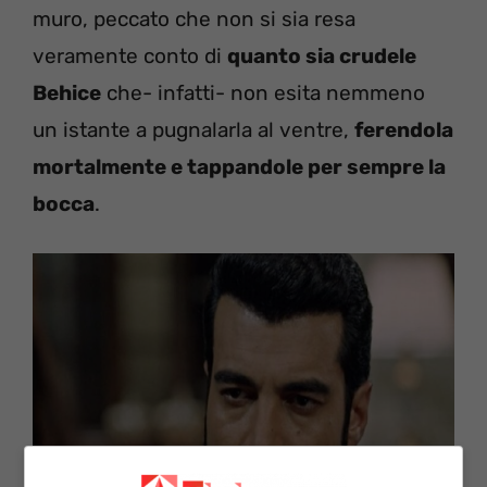
muro, peccato che non si sia resa
veramente conto di
quanto sia crudele
Behice
che- infatti- non esita nemmeno
un istante a pugnalarla al ventre,
ferendola
mortalmente e tappandole per sempre la
bocca
.