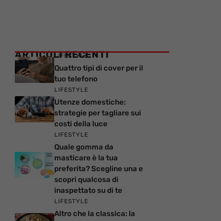
ARTICOLI RECENTI
LIFESTYLE
Quattro tipi di cover per il
tuo telefono
LIFESTYLE
Utenze domestiche:
strategie per tagliare sui
costi della luce
LIFESTYLE
Quale gomma da
masticare è la tua
preferita? Scegline una e
scopri qualcosa di
inaspettato su di te
LIFESTYLE
Altro che la classica: la