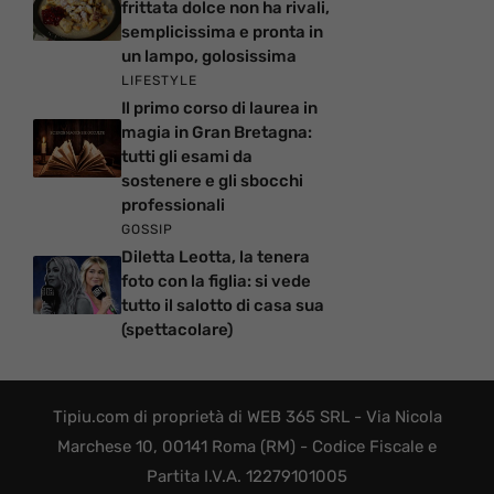
frittata dolce non ha rivali,
semplicissima e pronta in
un lampo, golosissima
LIFESTYLE
Il primo corso di laurea in
magia in Gran Bretagna:
tutti gli esami da
sostenere e gli sbocchi
professionali
GOSSIP
Diletta Leotta, la tenera
foto con la figlia: si vede
tutto il salotto di casa sua
(spettacolare)
Tipiu.com di proprietà di WEB 365 SRL - Via Nicola
Marchese 10, 00141 Roma (RM) - Codice Fiscale e
Partita I.V.A. 12279101005