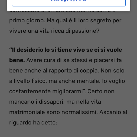
confessato di amare suo marito come il
primo giorno. Ma qual è il loro segreto per
vivere una vita ricca di passione?
“Il desiderio lo si tiene vivo se ci si vuole
bene.
Avere cura di se stessi e piacersi fa
bene anche al rapporto di coppia. Non solo
a livello fisico, ma anche mentale. Io voglio
costantemente migliorarmi”. Certo non
mancano i dissapori, ma nella vita
matrimoniale sono normalissimi, Ascanio al
riguardo ha detto: