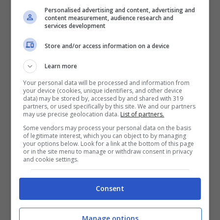
Personalised advertising and content, advertising and
Katia ed Ascanio, qual è il segreto per
content measurement, audience research and
services development
un matrimonio passionale e pieno
Store and/or access information on a device
d’amore?
Learn more
Your personal data will be processed and information from
your device (cookies, unique identifiers, and other device
data) may be stored by, accessed by and shared with 319
partners, or used specifically by this site. We and our partners
may use precise geolocation data.
List of partners.
Some vendors may process your personal data on the basis
of legitimate interest, which you can object to by managing
your options below. Look for a link at the bottom of this page
or in the site menu to manage or withdraw consent in privacy
and cookie settings.
Consent
Katia ed Ascanio sono più uniti che mai in
una recente intervista, l’ex
gieffina
ha
Manage options