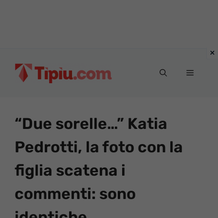
Vai
al
Menu
contenuto
“Due sorelle…” Katia
Pedrotti, la foto con la
figlia scatena i
commenti: sono
identiche