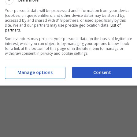
Learn more
Your personal data will be processed and information from your device
mo
(cookies, unique identifiers, and other device data) may be stored by,
accessed by and shared with 319 partners, or used specifically by this
site. We and our partners may use precise geolocation data.
List of
partners.
l’occhio osservando i ricchissimi profili Social
Some vendors may process your personal data on the basis of legitimate
interest, which you can object to by managing your options below. Look
e la donna pare essere particolarmente
for a link at the bottom of this page or in the site menu to manage or
withdraw consent in privacy and cookie settings.
Manage options
Consent