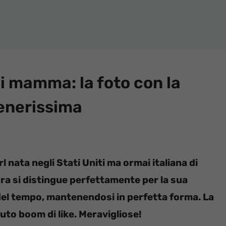
i mamma: la foto con la
tenerissima
nata negli Stati Uniti ma ormai italiana di
a si distingue perfettamente per la sua
del tempo, mantenendosi in perfetta forma. La
luto boom di like. Meravigliose!