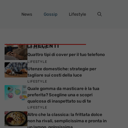
News
Gossip
Lifestyle
ARTICOLI RECENTI
LIFESTYLE
Quattro tipi di cover per il tuo telefono
LIFESTYLE
Utenze domestiche: strategie per
tagliare sui costi della luce
LIFESTYLE
Quale gomma da masticare è la tua
preferita? Scegline una e scopri
qualcosa di inaspettato su di te
LIFESTYLE
Altro che la classica: la frittata dolce
non ha rivali, semplicissima e pronta in
un lampo, golosissima