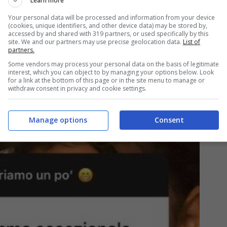
Learn more
vuole proteggere
la privacy della piccola,
fa
Your personal data will be processed and information from your device
cine che le adornano il viso.
(cookies, unique identifiers, and other device data) may be stored by,
accessed by and shared with 319 partners, or used specifically by this
site. We and our partners may use precise geolocation data.
List of
partners.
Some vendors may process your personal data on the basis of legitimate
interest, which you can object to by managing your options below. Look
for a link at the bottom of this page or in the site menu to manage or
withdraw consent in privacy and cookie settings.
Manage options
Consent