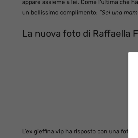
appare assieme a lei. Come l’ultima che h
un bellissimo complimento:
“Sei una mamm
La nuova foto di Raffaella 
L’ex gieffina vip ha risposto con una foto di