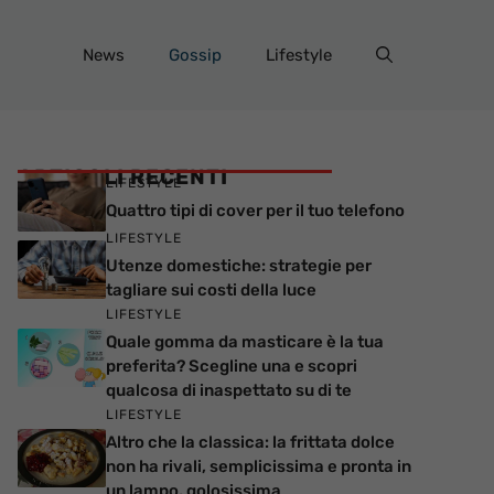
News
Gossip
Lifestyle
ARTICOLI RECENTI
LIFESTYLE
Quattro tipi di cover per il tuo telefono
LIFESTYLE
Utenze domestiche: strategie per
tagliare sui costi della luce
LIFESTYLE
Quale gomma da masticare è la tua
preferita? Scegline una e scopri
qualcosa di inaspettato su di te
LIFESTYLE
Altro che la classica: la frittata dolce
non ha rivali, semplicissima e pronta in
un lampo, golosissima