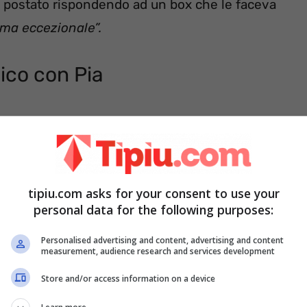
a postato rispondendo ad un box che le faceva
a eccezionale”.
Fico con Pia
tipiu.com asks for your consent to use your
personal data for the following purposes:
Personalised advertising and content, advertising and content
measurement, audience research and services development
Store and/or access information on a device
 lei e Pia vicine vicine:
“Cerco di fare il