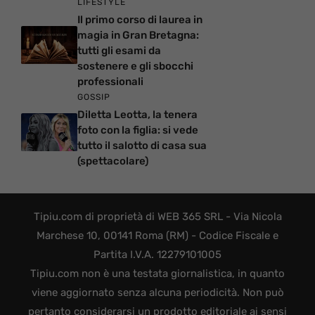
LIFESTYLE
Il primo corso di laurea in
magia in Gran Bretagna:
tutti gli esami da
sostenere e gli sbocchi
professionali
GOSSIP
Diletta Leotta, la tenera
foto con la figlia: si vede
tutto il salotto di casa sua
(spettacolare)
Tipiu.com di proprietà di WEB 365 SRL - Via Nicola
Marchese 10, 00141 Roma (RM) - Codice Fiscale e
Partita I.V.A. 12279101005
Tipiu.com non è una testata giornalistica, in quanto
viene aggiornato senza alcuna periodicità. Non può
pertanto considerarsi un prodotto editoriale ai sensi