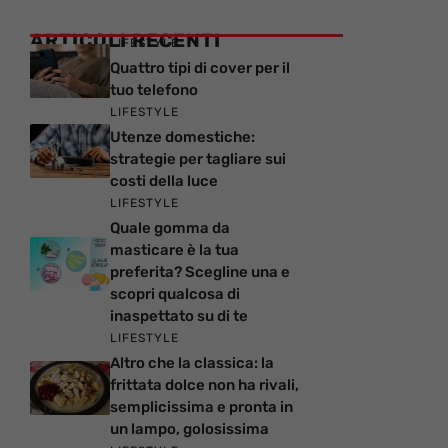
ARTICOLI RECENTI
LIFESTYLE
Quattro tipi di cover per il
tuo telefono
LIFESTYLE
Utenze domestiche:
strategie per tagliare sui
costi della luce
LIFESTYLE
Quale gomma da
masticare è la tua
preferita? Scegline una e
scopri qualcosa di
inaspettato su di te
LIFESTYLE
Altro che la classica: la
frittata dolce non ha rivali,
semplicissima e pronta in
un lampo, golosissima