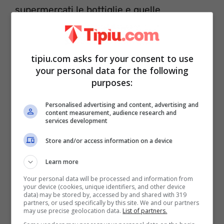
supermercati le bottiglie e quelle
effervescenti naturali
e carbonate in
impianti che producono la propria anidride
tipiu.com asks for your consent to use
carbonica. Per le altre- almeno per il
your personal data for the following
momento – è previsto
un darsi alla
purposes:
macchia
!
Personalised advertising and content, advertising and
content measurement, audience research and
services development
Store and/or access information on a device
Learn more
Your personal data will be processed and information from
your device (cookies, unique identifiers, and other device
data) may be stored by, accessed by and shared with 319
partners, or used specifically by this site. We and our partners
may use precise geolocation data.
List of partners.