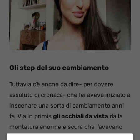
Gli step del suo cambiamento
Tuttavia c’è anche da dire- per dovere
assoluto di cronaca- che lei aveva iniziato a
inscenare una sorta di cambiamento anni
fa. Via in primis
gli occhiali da vista
dalla
montatura enorme e scura che l’avevano
contraddistinta ai tempi dei suoi esordi,