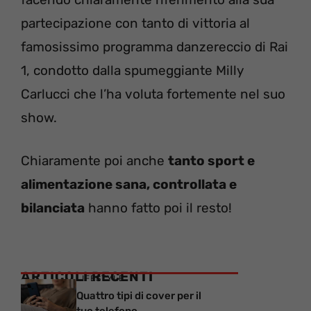
partecipazione con tanto di vittoria al
famosissimo programma danzereccio di Rai
1, condotto dalla spumeggiante Milly
Carlucci che l’ha voluta fortemente nel suo
show.
Chiaramente poi anche
tanto sport e
alimentazione sana, controllata e
bilanciata
hanno fatto poi il resto!
ARTICOLI RECENTI
LIFESTYLE
Quattro tipi di cover per il
tuo telefono