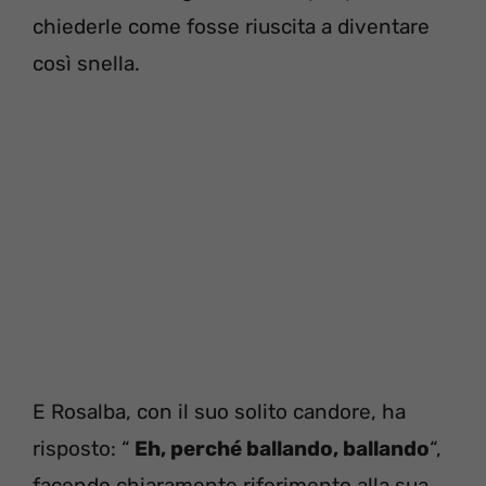
chiederle come fosse riuscita a diventare
così snella.
E Rosalba, con il suo solito candore, ha
risposto: “
Eh, perché ballando, ballando
“,
facendo chiaramente riferimento alla sua