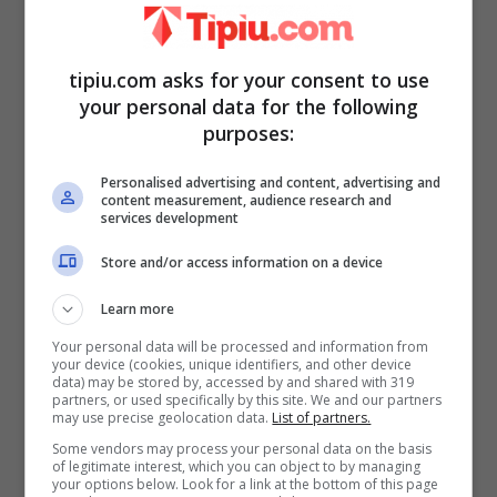
così come
abiti un po’ troppo castigati
.
tipiu.com asks for your consent to use
your personal data for the following
purposes:
Personalised advertising and content, advertising and
content measurement, audience research and
services development
Store and/or access information on a device
Learn more
Your personal data will be processed and information from
your device (cookies, unique identifiers, and other device
I capelli
poi hanno subito una vera e
data) may be stored by, accessed by and shared with 319
partners, or used specifically by this site. We and our partners
may use precise geolocation data.
List of partners.
propria rivoluzione: dal caschetto a passare
Some vendors may process your personal data on the basis
al rasato a lungo. In seguito la rivelazione:
of legitimate interest, which you can object to by managing
your options below. Look for a link at the bottom of this page