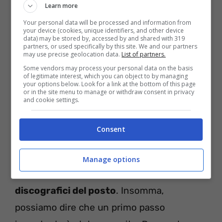
Learn more
Your personal data will be processed and information from
your device (cookies, unique identifiers, and other device
data) may be stored by, accessed by and shared with 319
partners, or used specifically by this site. We and our partners
may use precise geolocation data.
List of partners.
Some vendors may process your personal data on the basis
of legitimate interest, which you can object to by managing
your options below. Look for a link at the bottom of this page
or in the site menu to manage or withdraw consent in privacy
and cookie settings.
Il viaggio a Miami
Consent
Irama ha già gettato le basi del suo progetto
andando a Miami negli scorsi mesi,
dove
Manage options
ha conosciuto alcuni
produttori e
discografici del posto
. Insomma,
possiamo dire che un primo passo