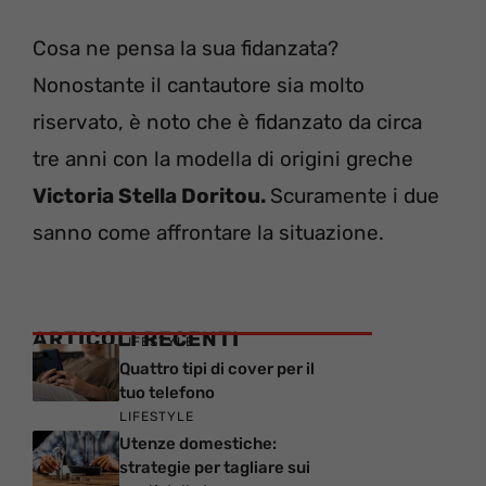
Cosa ne pensa la sua fidanzata?
Nonostante il cantautore sia molto
riservato, è noto che è fidanzato da circa
tre anni con la modella di origini greche
Victoria Stella Doritou.
Scuramente i due
sanno come affrontare la situazione.
ARTICOLI RECENTI
LIFESTYLE
Quattro tipi di cover per il
tuo telefono
LIFESTYLE
Utenze domestiche:
strategie per tagliare sui