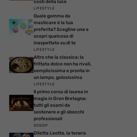
costi della luce
LIFESTYLE
Quale gomma da
masticare è la tua
preferita? Scegline una e
scopri qualcosa di
inaspettato su di te
LIFESTYLE
Altro che la classica: la
frittata dolce non ha rivali,
semplicissima e pronta in
un lampo, golosissima
LIFESTYLE
Il primo corso di laurea in
magia in Gran Bretagna:
tutti gli esami da
sostenere e gli sbocchi
professionali
GOSSIP
Diletta Leotta, la tenera