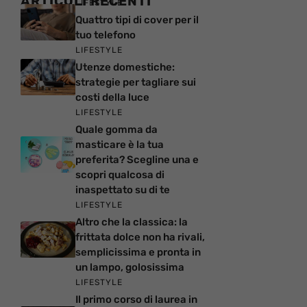
ARTICOLI RECENTI
LIFESTYLE
Quattro tipi di cover per il
tuo telefono
LIFESTYLE
Utenze domestiche:
strategie per tagliare sui
costi della luce
LIFESTYLE
Quale gomma da
masticare è la tua
preferita? Scegline una e
scopri qualcosa di
inaspettato su di te
LIFESTYLE
Altro che la classica: la
frittata dolce non ha rivali,
semplicissima e pronta in
un lampo, golosissima
LIFESTYLE
Il primo corso di laurea in