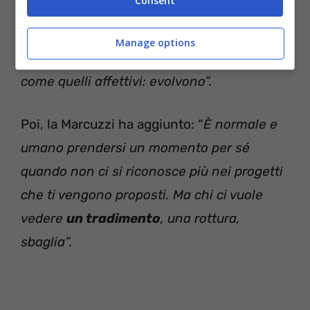
Consent
gratitudine
verso chi ha sempre creduto in
te. Mediaset mi ha affidato programmi
Manage options
importanti, ma i rapporti professionali sono
come quelli affettivi: evolvono”.
Poi, la Marcuzzi ha aggiunto: “
È normale e
umano prendersi un momento per sé
quando non ci si riconosce più nei progetti
che ti vengono proposti. Ma chi ci vuole
vedere
un tradimento
, una rottura,
sbaglia”.