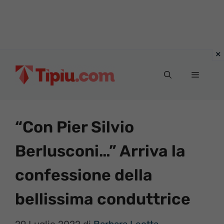
Vai
al
Menu
contenuto
“Con Pier Silvio
Berlusconi…” Arriva la
confessione della
bellissima conduttrice