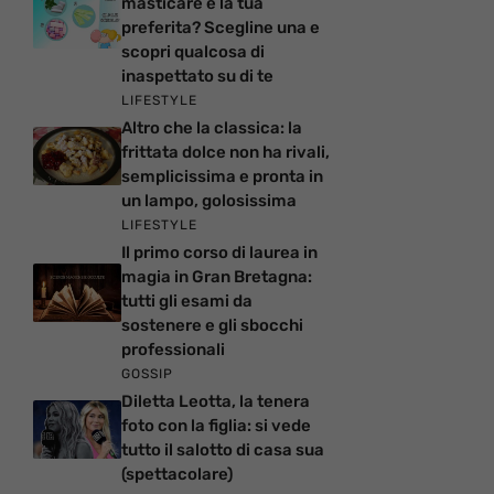
masticare è la tua
preferita? Scegline una e
scopri qualcosa di
inaspettato su di te
LIFESTYLE
Altro che la classica: la
frittata dolce non ha rivali,
semplicissima e pronta in
un lampo, golosissima
LIFESTYLE
Il primo corso di laurea in
magia in Gran Bretagna:
tutti gli esami da
sostenere e gli sbocchi
professionali
GOSSIP
Diletta Leotta, la tenera
foto con la figlia: si vede
tutto il salotto di casa sua
(spettacolare)