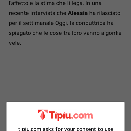
l’affetto e la stima che li lega. In una
recente intervista che
Alessia
ha rilasciato
per il settimanale Oggi, la conduttrice ha
spiegato che le cose tra loro vanno a gonfie
vele.
tipiu.com asks for your consent to use