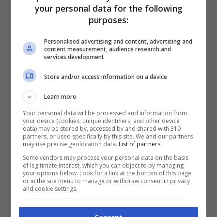
your personal data for the following
purposes:
Personalised advertising and content, advertising and
content measurement, audience research and
services development
Store and/or access information on a device
Learn more
Your personal data will be processed and information from
your device (cookies, unique identifiers, and other device
data) may be stored by, accessed by and shared with 319
Alessia Marcuzzi e Pier Silvio
partners, or used specifically by this site. We and our partners
may use precise geolocation data.
List of partners.
Berlusconi, ecco come stanno le cose
Some vendors may process your personal data on the basis
of legitimate interest, which you can object to by managing
your options below. Look for a link at the bottom of this page
“Concedersi una pausa, dopo più di 20 anni
or in the site menu to manage or withdraw consent in privacy
and cookie settings.
in cui si è lavorato per la stessa azienda,
non significa rinnegare la stima e la