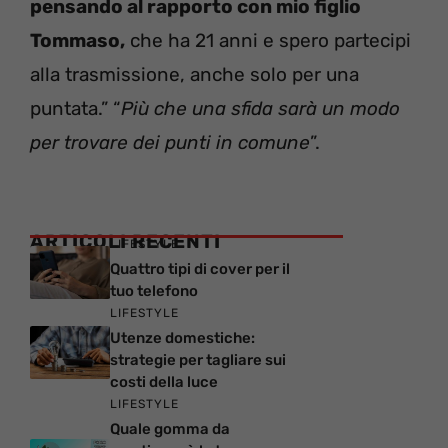
pensando al rapporto con mio figlio
Tommaso,
che ha 21 anni e spero partecipi
alla trasmissione, anche solo per una
puntata.” “
Più che una sfida sarà un modo
per trovare dei punti in comune
”.
ARTICOLI RECENTI
LIFESTYLE
Quattro tipi di cover per il
tuo telefono
LIFESTYLE
Utenze domestiche:
strategie per tagliare sui
costi della luce
LIFESTYLE
Quale gomma da