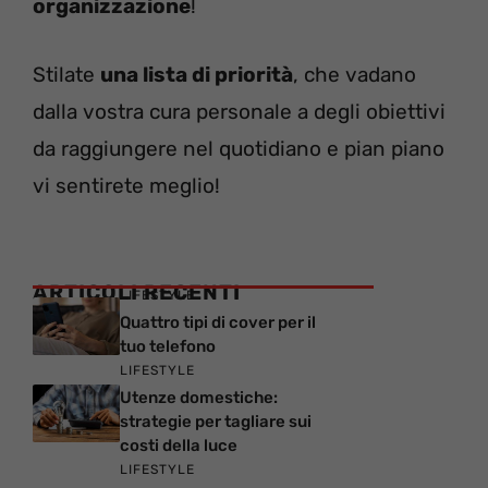
organizzazione
!
Stilate
una lista di priorità
, che vadano
dalla vostra cura personale a degli obiettivi
da raggiungere nel quotidiano e pian piano
vi sentirete meglio!
ARTICOLI RECENTI
LIFESTYLE
Quattro tipi di cover per il
tuo telefono
LIFESTYLE
Utenze domestiche:
strategie per tagliare sui
costi della luce
LIFESTYLE