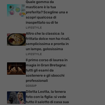
Quale gomma da
masticare è la tua
preferita? Scegline una e
scopri qualcosa di
inaspettato su di te
LIFESTYLE
Altro che la classica: la
frittata dolce non ha rivali,
semplicissima e pronta in
un lampo, golosissima
LIFESTYLE
Il primo corso di laurea in
magia in Gran Bretagna:
tutti gli esami da
sostenere e gli sbocchi
professionali
GOSSIP
Diletta Leotta, la tenera
foto con la figlia: si vede
tutto il salotto di casa sua