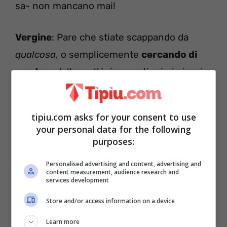
sa- non mancano mai!
Vergine
: Pare che stiate scappando da
qualcosa
, o semplicemente
cercando di
evadere
dalla realtà, in questi primi giorni
della settimana. Magari cercate di
rinchiudervi in un confortevole spazio di
tipiu.com asks for your consent to use
fantasia o vi rendete conto che il tempo
your personal data for the following
passato in compagnia
non è stimolante
purposes:
come vorreste
.
Personalised advertising and content, advertising and
content measurement, audience research and
services development
Store and/or access information on a device
Learn more