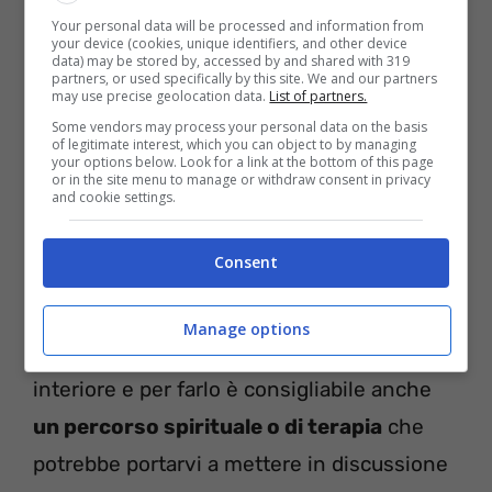
Your personal data will be processed and information from
your device (cookies, unique identifiers, and other device
data) may be stored by, accessed by and shared with 319
partners, or used specifically by this site. We and our partners
may use precise geolocation data.
List of partners.
Some vendors may process your personal data on the basis
of legitimate interest, which you can object to by managing
your options below. Look for a link at the bottom of this page
or in the site menu to manage or withdraw consent in privacy
and cookie settings.
Proprio per questo motivo La Luna Nuova
in Leone può essere il momento giusto in
Consent
cui iniziare a
guardarvi dentro e cercare
risposte
. C’è- indubbiamente- davvero
Manage options
tanto da lavorare sul vostro equilibrio
interiore e per farlo è consigliabile anche
un percorso spirituale o di terapia
che
potrebbe portarvi a mettere in discussione